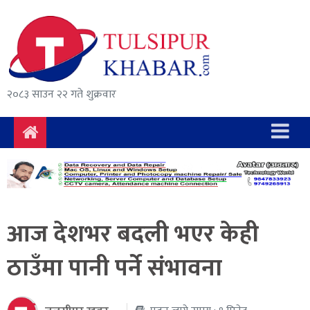
समाचार
राजनीति
सुरक्षा/
२०८३ साउन २२ गते शुक्रवार
अपराध
दुर्घटना
विचार
विकास
आज देशभर बदली भएर केही
अर्थ
ठाउँमा पानी पर्ने संभावना
संवाद
मनोरञ्जन