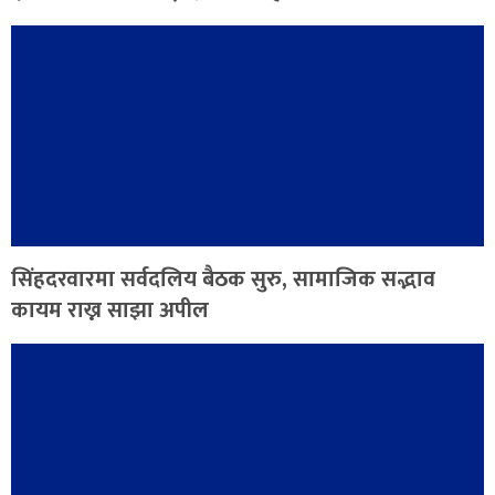
सिंहदरवारमा सर्वदलिय बैठक सुरु, सामाजिक सद्भाव
कायम राख्न साझा अपील