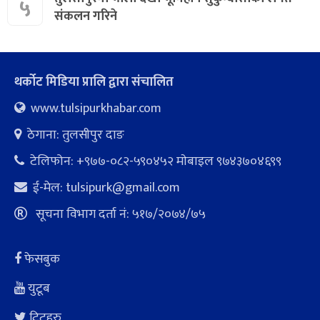
५
संकलन गरिने
थर्कोट मिडिया प्रालि द्वारा संचालित
www.tulsipurkhabar.com
ठेगाना: तुलसीपुर दाङ
टेलिफोन: +९७७-०८२-५९०४५२ माेबाइल ९७४३७०४६९९
ई-मेल:
tulsipurk@gmail.com
सूचना विभाग दर्ता नं: ५१७/२०७४/७५
फेसबुक
युटूब
ट्विटहरु