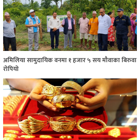
अमिलिया सामुदायिक वनमा १ हजार ५ सय मौवाका बिरुवा
रोपियो