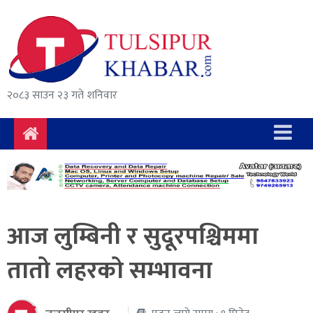
समाचार
राजनीति
सुरक्षा/
२०८३ साउन २३ गते शनिवार
अपराध
दुर्घटना
विचार
विकास
आज लुम्बिनी र सुदूरपश्चिममा
अर्थ
तातो लहरको सम्भावना
संवाद
मनोरञ्जन