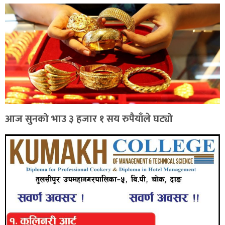
आज सुनको भाउ ३ हजार १ सय रुपैयाँले घट्यो