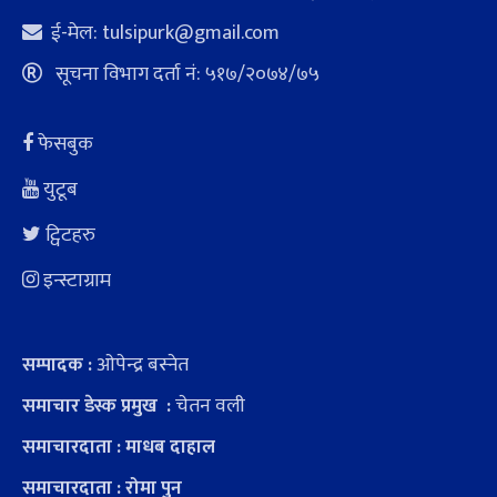
ई-मेल:
tulsipurk@gmail.com
सूचना विभाग दर्ता नं: ५१७/२०७४/७५
फेसबुक
युटूब
ट्विटहरु
इन्स्टाग्राम
ओपेन्द्र बस्नेत
सम्पादक :
चेतन वली
समाचार डेस्क प्रमुख :
समाचारदाता : माधब दाहाल
समाचारदाता : रोमा पुन