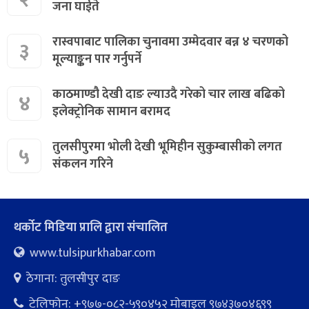
जना घाईते
रास्वपाबाट पालिका चुनावमा उम्मेदवार बन्न ४ चरणको
३
मूल्याङ्कन पार गर्नुपर्ने
काठमाण्डौ देखी दाङ ल्याउदै गरेको चार लाख बढिको
४
इलेक्ट्रोनिक सामान बरामद
तुलसीपुरमा भोली देखी भूमिहीन सुकुम्बासीको लगत
५
संकलन गरिने
थर्कोट मिडिया प्रालि द्वारा संचालित
www.tulsipurkhabar.com
ठेगाना: तुलसीपुर दाङ
टेलिफोन: +९७७-०८२-५९०४५२ माेबाइल ९७४३७०४६९९