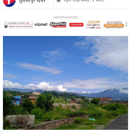
तुलसीपुर खबर
पढ्न लाग्ने समय : १ मिनेट
थप