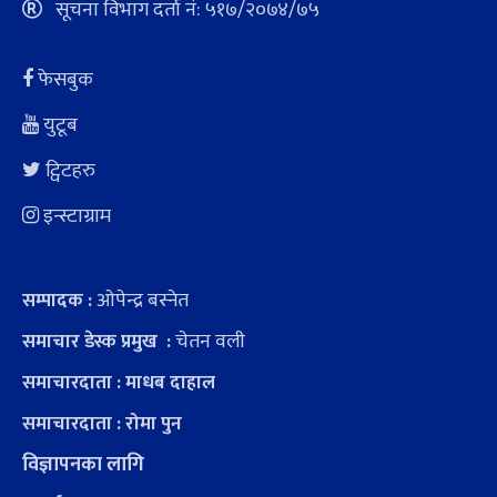
सूचना विभाग दर्ता नं: ५१७/२०७४/७५
फेसबुक
युटूब
ट्विटहरु
इन्स्टाग्राम
ओपेन्द्र बस्नेत
सम्पादक :
चेतन वली
समाचार डेस्क प्रमुख :
समाचारदाता : माधब दाहाल
समाचारदाता : रोमा पुन
विज्ञापनका लागि