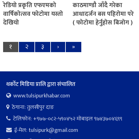
रेडियो प्रकृति एफएमको
काठमाण्डौ जाँदै गरेका
वार्षिकोत्सव फोटोमा यस्तो
आधादर्जन बस पहिरोमा परे
देखियो
( फोटोमा हेर्नुहोस बिजोग )
१
२
३
›
»
थर्कोट मिडिया प्रालि द्वारा संचालित
www.tulsipurkhabar.com
ठेगाना: तुलसीपुर दाङ
टेलिफोन: +९७७-०८२-५९०४५२ माेबाइल ९७४३७०४६९९
ई-मेल:
tulsipurk@gmail.com