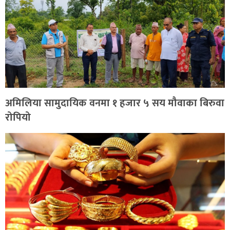
अमिलिया सामुदायिक वनमा १ हजार ५ सय मौवाका बिरुवा
रोपियो