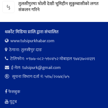
तुलसीपुरमा भोली देखी भूमिहीन सुकुम्बासीको लगत
५
संकलन गरिने
थर्कोट मिडिया प्रालि द्वारा संचालित
www.tulsipurkhabar.com
ठेगाना: तुलसीपुर दाङ
टेलिफोन: +९७७-०८२-५९०४५२ माेबाइल ९७४३७०४६९९
ई-मेल:
tulsipurk@gmail.com
सूचना विभाग दर्ता नं: ५१७/२०७४/७५
फेसबुक
युटूब