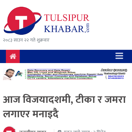
समाचार
राजनीति
सुरक्षा/
२०८३ साउन २२ गते शुक्रवार
अपराध
दुर्घटना
विचार
विकास
आज विजयादशमी, टीका र जमरा
अर्थ
लगाएर मनाइदै
संवाद
मनोरञ्जन