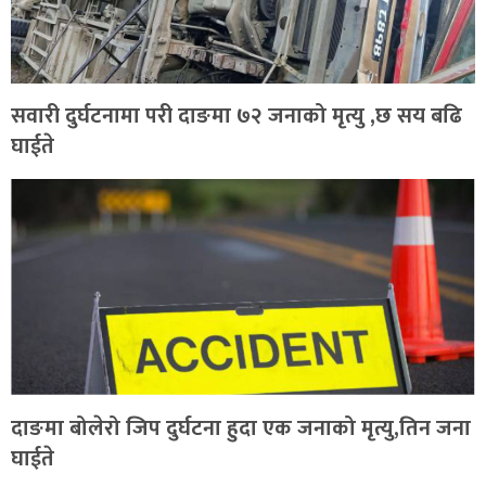
सवारी दुर्घटनामा परी दाङमा ७२ जनाको मृत्यु ,छ सय बढि
घाईते
दाङमा बोलेरो जिप दुर्घटना हुदा एक जनाको मृत्यु,तिन जना
घाईते