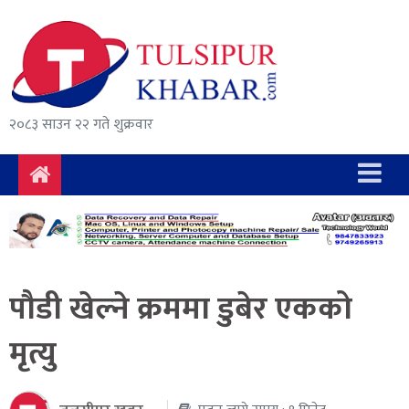
समाचार
राजनीति
सुरक्षा/
२०८३ साउन २२ गते शुक्रवार
अपराध
दुर्घटना
विचार
विकास
पौडी खेल्ने क्रममा डुबेर एकको
अर्थ
मृत्यु
संवाद
मनोरञ्जन