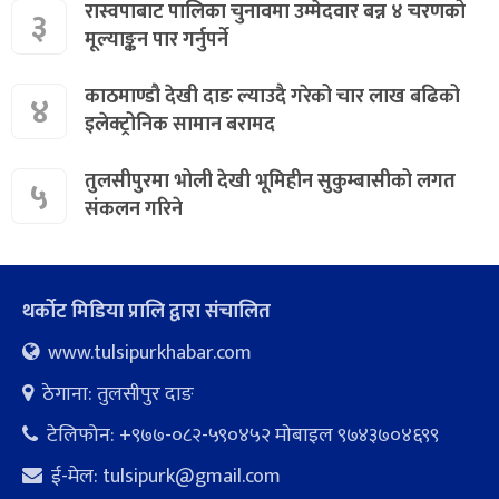
रास्वपाबाट पालिका चुनावमा उम्मेदवार बन्न ४ चरणको
३
मूल्याङ्कन पार गर्नुपर्ने
काठमाण्डौ देखी दाङ ल्याउदै गरेको चार लाख बढिको
४
इलेक्ट्रोनिक सामान बरामद
तुलसीपुरमा भोली देखी भूमिहीन सुकुम्बासीको लगत
५
संकलन गरिने
थर्कोट मिडिया प्रालि द्वारा संचालित
www.tulsipurkhabar.com
ठेगाना: तुलसीपुर दाङ
टेलिफोन: +९७७-०८२-५९०४५२ माेबाइल ९७४३७०४६९९
ई-मेल:
tulsipurk@gmail.com