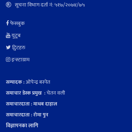
सूचना विभाग दर्ता नं: ५१७/२०७४/७५
फेसबुक
युटूब
ट्विटहरु
इन्स्टाग्राम
ओपेन्द्र बस्नेत
सम्पादक :
चेतन वली
समाचार डेस्क प्रमुख :
समाचारदाता : माधब दाहाल
समाचारदाता : रोमा पुन
विज्ञापनका लागि