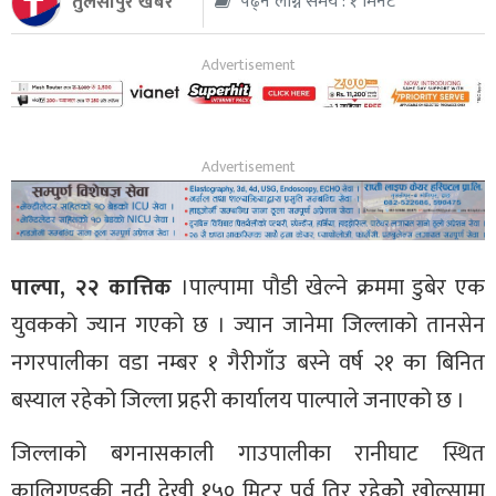
तुलसीपुर खबर
पढ्न लाग्ने समय : १ मिनेट
थप
पाल्पा, २२ कात्तिक
।पाल्पामा पौडी खेल्ने क्रममा डुबेर एक
युवकको ज्यान गएको छ । ज्यान जानेमा जिल्लाको तानसेन
नगरपालीका वडा नम्बर १ गैरीगाँउ बस्ने वर्ष २१ का बिनित
बस्याल रहेको जिल्ला प्रहरी कार्यालय पाल्पाले जनाएको छ ।
जिल्लाको बगनासकाली गाउपालीका रानीघाट स्थित
कालिगण्डकी नदी देखी १५० मिटर पुर्व तिर रहेकोे खोल्सामा