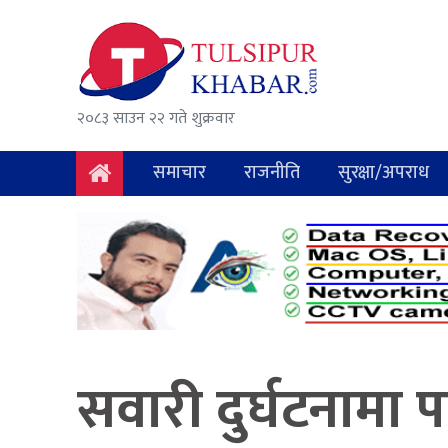
समाचार
राजनीति
२०८३ साउन २२ गते शुक्रवार
सुरक्षा/
अपराध
समाचार
राजनीति
सुरक्षा/अपराध
दुर्घटना
विचार
विकास
अर्थ
सवारी दुर्घटनामा 
संवाद
मनोरञ्जन