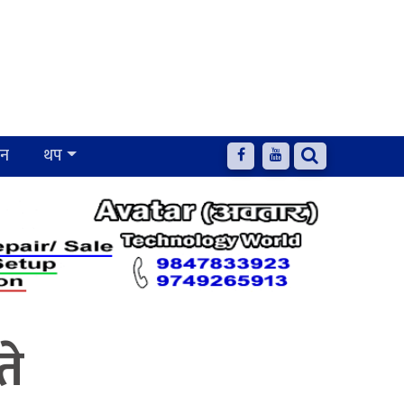
जन
थप
ते