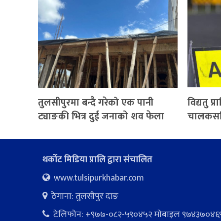
तुलसीपुरमा बन्दै गरेको एक पानी
विद्यतु प
ट्याङकी भित्र दुई जनाको शव फेला
चालकसहि
थर्कोट मिडिया प्रालि द्वारा संचालित
www.tulsipurkhabar.com
ठेगाना: तुलसीपुर दाङ
टेलिफोन: +९७७-०८२-५९०४५२ माेबाइल ९७४३७०४६