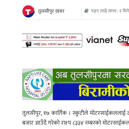
तुलसीपुर खबर
पढ्न लाग्ने समय : १ मिन
थप
तुलसीपुर, १७ कार्तिक । स्कुटीले मोटरसाईकललाई 
बजार आउँदै गरेको रा१प ८३३४ नम्बरको मोटरसाईकलला