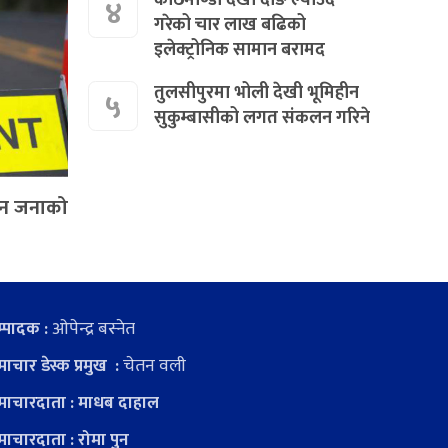
४
गरेको चार लाख बढिको
इलेक्ट्रोनिक सामान बरामद
तुलसीपुरमा भोली देखी भूमिहीन
५
सुकुम्बासीको लगत संकलन गरिने
तीन जनाको
ओपेन्द्र बस्नेत
्पादक :
चेतन वली
ाचार डेस्क प्रमुख :
ाचारदाता : माधब दाहाल
ाचारदाता : रोमा पुन