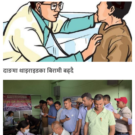
दाङमा थाइराइडका बिरामी बढ्दै