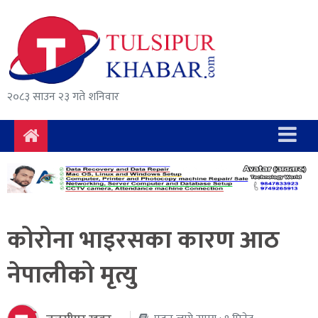
समाचार
राजनीति
सुरक्षा/
२०८३ साउन २३ गते शनिवार
अपराध
दुर्घटना
विचार
विकास
कोरोना भाइरसका कारण आठ
अर्थ
नेपालीको मृत्यु
संवाद
मनोरञ्जन