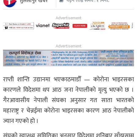
तुलसीपुर खबर
पढ्न लाग्ने समय : १ मिनेट
थप
राप्ती शान्ति उद्यानमा भएकाठमाडौँ — कोरोना भाइरसका
कारणले विदेशमा थप आठ जना नेपालीको मृत्यु भएको छ ।
गैरआवासीय नेपाली संघका अनुसार गत साता भारतको
महाराष्ट्र र चेन्नईमा कोरोना भाइरसका कारण आठ नेपालीको
ज्यान गएको हो ।
संघको स्वास्थ्य समितिका अनुसार विदेशमा शनिबार साँझसम्म