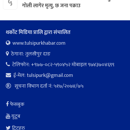
५
गोली लागेर मृत्यु, छ जना पक्राउ
थर्कोट मिडिया प्रालि द्वारा संचालित
www.tulsipurkhabar.com
ठेगाना: तुलसीपुर दाङ
टेलिफोन: +९७७-०८२-५९०४५२ माेबाइल ९७४३७०४६९९
ई-मेल:
tulsipurk@gmail.com
सूचना विभाग दर्ता नं: ५१७/२०७४/७५
फेसबुक
युटूब
ट्विटहरु