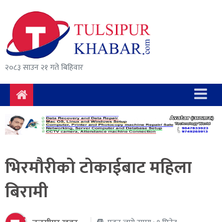
समाचार
राजनीति
सुरक्षा/
२०८३ साउन २१ गते बिहिवार
अपराध
दुर्घटना
विचार
विकास
भिरमौरीको टोकाईबाट महिला
अर्थ
बिरामी
संवाद
मनोरञ्जन