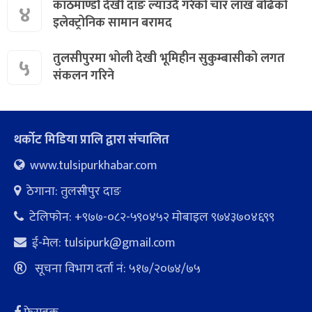
काठमाण्डौ देखी दाङ ल्याउदै गरेको चार लाख बढिको
४
इलेक्ट्रोनिक सामान बरामद
तुलसीपुरमा भोली देखी भूमिहीन सुकुम्बासीको लगत
५
संकलन गरिने
थर्कोट मिडिया प्रालि द्वारा संचालित
www.tulsipurkhabar.com
ठेगाना: तुलसीपुर दाङ
टेलिफोन: +९७७-०८२-५९०४५२ माेबाइल ९७४३७०४६९९
ई-मेल:
tulsipurk@gmail.com
सूचना विभाग दर्ता नं: ५१७/२०७४/७५