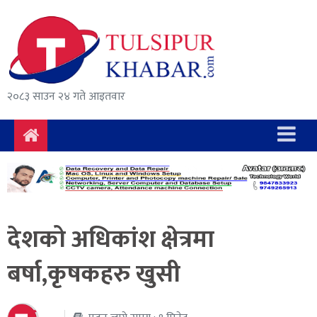
समाचार
राजनीति
सुरक्षा/
२०८३ साउन २४ गते आइतवार
अपराध
दुर्घटना
विचार
विकास
देशको अधिकांश क्षेत्रमा
अर्थ
बर्षा,कृषकहरु खुसी
संवाद
मनोरञ्जन