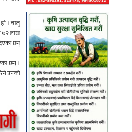
हो । चालु
गी ७२ लाख
 दिएका छन्
एका छन् ।
रिने उनको