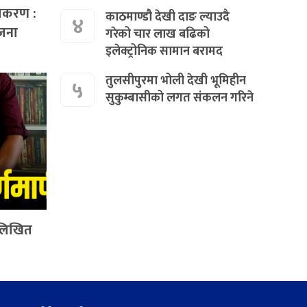
्रकरण :
काठमाण्डौ देखी दाङ ल्याउदै
४
जना
गरेको चार लाख बढिको
इलेक्ट्रोनिक सामान बरामद
तुलसीपुरमा भोली देखी भूमिहीन
५
सुकुम्बासीको लगत संकलन गरिने
 लिखित