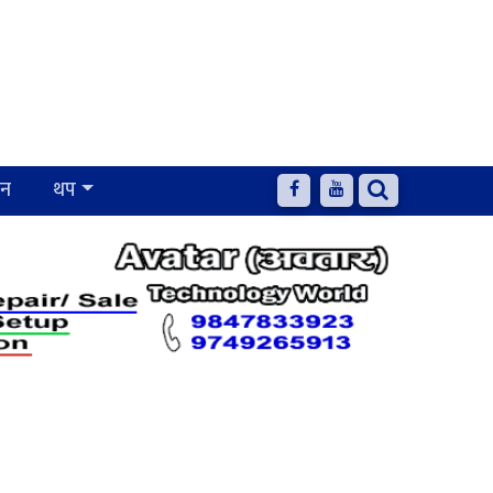
जन
थप