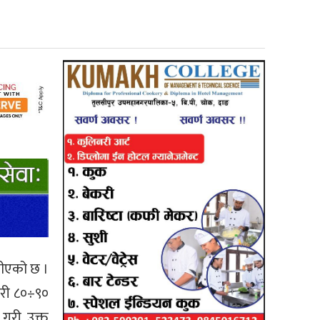
गीएको छ ।
गरी ८०÷९०
 गरी उक्त