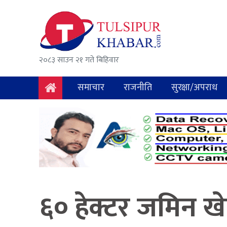
समाचार
राजनीति
२०८३ साउन २१ गते बिहिवार
सुरक्षा/
अपराध
समाचार
राजनीति
सुरक्षा/अपराध
दुर्घटना
विचार
विकास
अर्थ
६० हेक्टर जमिन खेत
संवाद
मनोरञ्जन