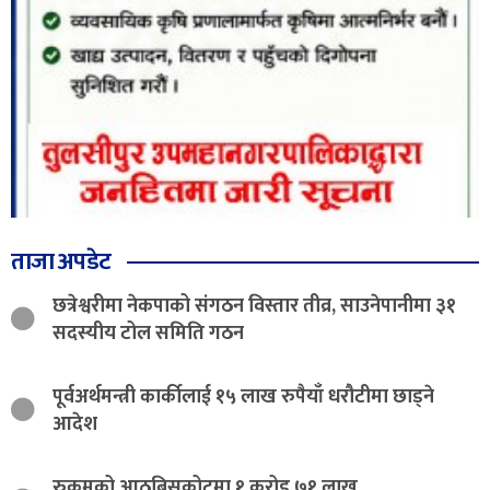
ताजा अपडेट
छत्रेश्वरीमा नेकपाको संगठन विस्तार तीव्र, साउनेपानीमा ३१
सदस्यीय टोल समिति गठन
पूर्वअर्थमन्त्री कार्कीलाई १५ लाख रुपैयाँ धरौटीमा छाड्ने
आदेश
रुकुमको आठबिसकोटमा १ करोड ७१ लाख