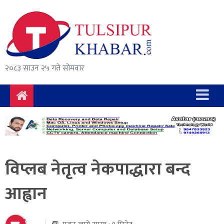
समाचार
राजनीति
सुरक्षा/
२०८३ साउन २५ गते सोमवार
अपराध
दुर्घटना
विचार
विकास
विप्लब नेतृत्व नेकपाद्धारा बन्द
अर्थ
आह्वान
संवाद
मनोरञ्जन