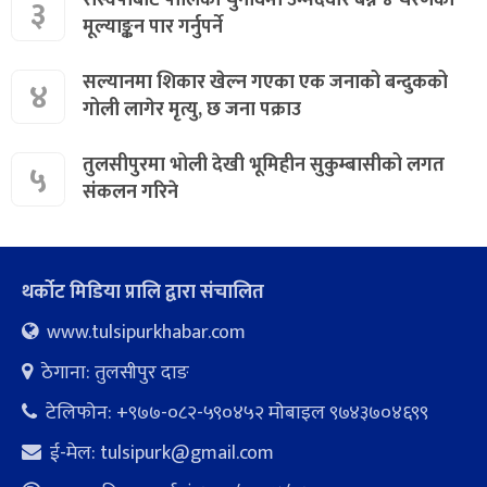
३
मूल्याङ्कन पार गर्नुपर्ने
सल्यानमा शिकार खेल्न गएका एक जनाको बन्दुकको
४
गोली लागेर मृत्यु, छ जना पक्राउ
तुलसीपुरमा भोली देखी भूमिहीन सुकुम्बासीको लगत
५
संकलन गरिने
थर्कोट मिडिया प्रालि द्वारा संचालित
www.tulsipurkhabar.com
ठेगाना: तुलसीपुर दाङ
टेलिफोन: +९७७-०८२-५९०४५२ माेबाइल ९७४३७०४६९९
ई-मेल:
tulsipurk@gmail.com