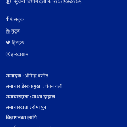
सूचना विभाग दर्ता नं: ५१७/२०७४/७५
फेसबुक
युटूब
ट्विटहरु
इन्स्टाग्राम
ओपेन्द्र बस्नेत
सम्पादक :
चेतन वली
समाचार डेस्क प्रमुख :
समाचारदाता : माधब दाहाल
समाचारदाता : रोमा पुन
विज्ञापनका लागि