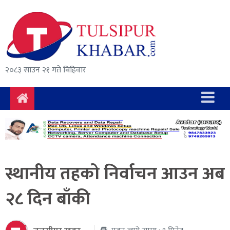
समाचार
राजनीति
सुरक्षा/
२०८३ साउन २१ गते बिहिवार
अपराध
दुर्घटना
विचार
विकास
स्थानीय तहको निर्वाचन आउन अब
अर्थ
२८ दिन बाँकी
संवाद
मनोरञ्जन