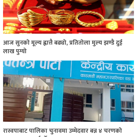
आज सुनको मूल्य ह्वात्तै बढ्यो, प्रतितोला मुल्य झण्डै दुई
लाख पुग्यो
रास्वपाबाट पालिका चुनावमा उम्मेदवार बन्न ४ चरणको