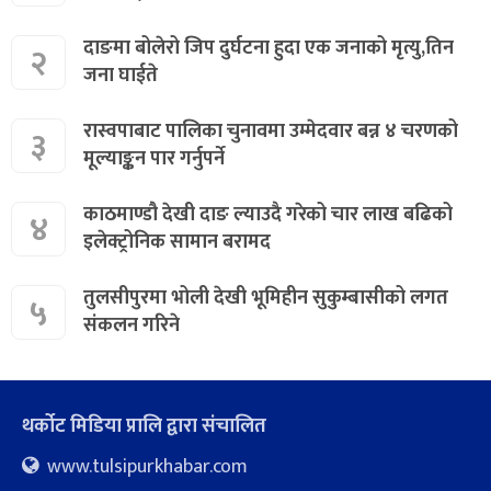
दाङमा बोलेरो जिप दुर्घटना हुदा एक जनाको मृत्यु,तिन
२
जना घाईते
रास्वपाबाट पालिका चुनावमा उम्मेदवार बन्न ४ चरणको
३
मूल्याङ्कन पार गर्नुपर्ने
काठमाण्डौ देखी दाङ ल्याउदै गरेको चार लाख बढिको
४
इलेक्ट्रोनिक सामान बरामद
तुलसीपुरमा भोली देखी भूमिहीन सुकुम्बासीको लगत
५
संकलन गरिने
थर्कोट मिडिया प्रालि द्वारा संचालित
www.tulsipurkhabar.com