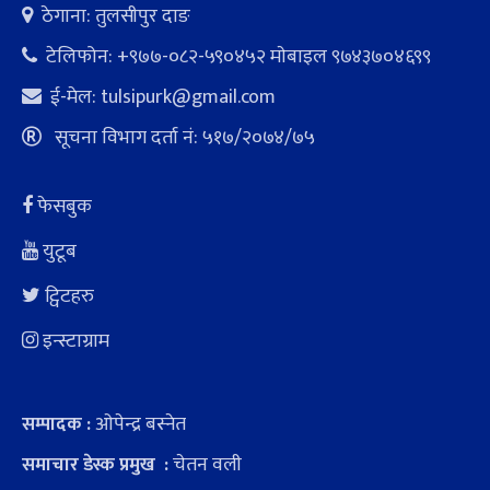
ठेगाना: तुलसीपुर दाङ
टेलिफोन: +९७७-०८२-५९०४५२ माेबाइल ९७४३७०४६९९
ई-मेल:
tulsipurk@gmail.com
सूचना विभाग दर्ता नं: ५१७/२०७४/७५
फेसबुक
युटूब
ट्विटहरु
इन्स्टाग्राम
ओपेन्द्र बस्नेत
सम्पादक :
चेतन वली
समाचार डेस्क प्रमुख :