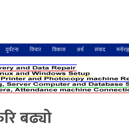
दुर्घटना
विचार
विकास
अर्थ
संवाद
मनोरञ्
रि बढ्यो