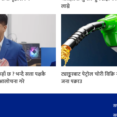
लाग्ने
ँ छ ? भन्दै सत्ता पक्षकै
ट्याङ्करबाट पेट्रोल चोरी विक्रि 
 आलोचना गरे
जना पक्राउ
सम
सम