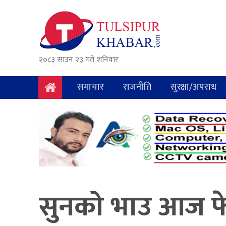
समाचार
राजनीति
२०८३ साउन २३ गते शनिवार
सुरक्षा/
अपराध
समाचार
राजनीति
सुरक्षा/अपराध
दुर्घटना
विचार
विकास
अर्थ
सुनको भाउ आज फे
संवाद
मनोरञ्जन