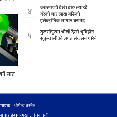
काठमाण्डौ देखी दाङ ल्याउदै
४
गरेको चार लाख बढिको
इलेक्ट्रोनिक सामान बरामद
तुलसीपुरमा भोली देखी भूमिहीन
५
सुकुम्बासीको लगत संकलन गरिने
गर्ने सात
ओपेन्द्र बस्नेत
्पादक :
चेतन वली
ाचार डेस्क प्रमुख :