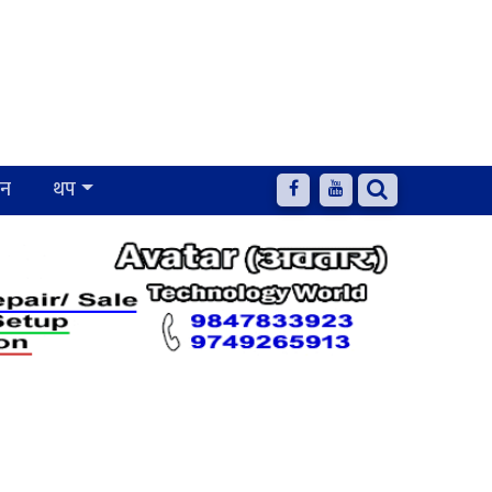
जन
थप