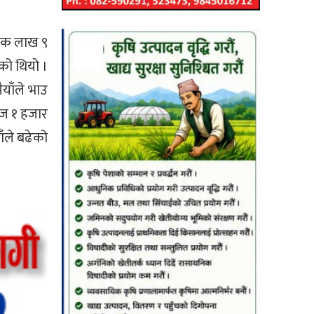
 एक लाख ९
ेको थियो ।
याँले भाउ
आज १ हजार
ाँले बढेको