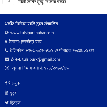
गोली लागेर मृत्यु, छ जना पक्राउ
थर्कोट मिडिया प्रालि द्वारा संचालित
www.tulsipurkhabar.com
ठेगाना: तुलसीपुर दाङ
टेलिफोन: +९७७-०८२-५९०४५२ माेबाइल ९७४३७०४६९९
ई-मेल:
tulsipurk@gmail.com
सूचना विभाग दर्ता नं: ५१७/२०७४/७५
फेसबुक
युटूब
ट्विटहरु