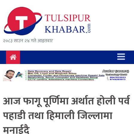
समाचार
राजनीति
सुरक्षा/
२०८३ साउन २४ गते आइतवार
अपराध
दुर्घटना
विचार
विकास
आज फागू पूर्णिमा अर्थात होली पर्व
अर्थ
पहाडी तथा हिमाली जिल्लामा
संवाद
मनाईदै
मनोरञ्जन