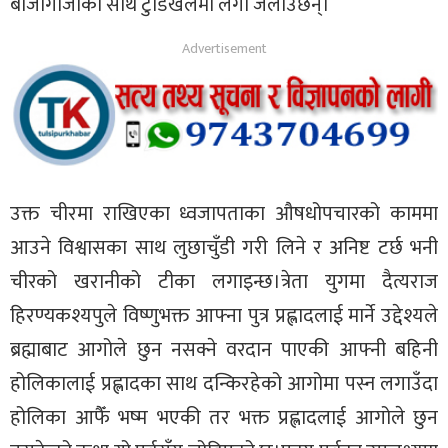
बाजागाजाका साथ टुँडिखेलमा लगी जलाउँछन्।
उक्त चीरमा राखिएका ध्वजापताका औषधोपचारको काममा
आउने विश्वासका साथ लुछाचुँडी गरी लिने र अनिष्ट टर्छ भनी
चीरको खरानीको टीका लगाइन्छ।त्रेता युगमा दैत्यराज
हिरण्यकश्यपुले विष्णुभक्त आफ्ना पुत्र प्रह्लादलाई मार्ने उद्देश्यले
ब्रह्माबाट आगोले छुन नसक्ने वरदान पाएकी आफ्नी बहिनी
होलिकालाई प्रह्लादका साथ दन्किरहेको आगोमा पस्न लगाउँदा
होलिका आफैँ भष्म भएकी तर भक्त प्रह्लादलाई आगोले छुन