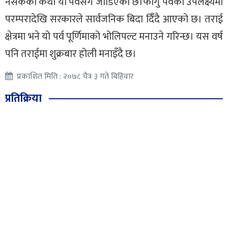
नसकेको कथा यो पर्वसँग जोडिएको छ।फागु पर्वका उपलक्ष्यमा
परम्परादेखि सरकारले सार्वजनिक बिदा दिंँदै आएको छ। तराई
क्षेत्रमा भने यो पर्व पूर्णिमाको भोलिपल्ट मनाउने गरिन्छ। यस वर्ष
पनि तराईमा शुक्रबार होली मनाइँदै छ।
प्रकाशित मिति : २०७८ चैत्र ३ गते बिहिवार
प्रतिक्रिया