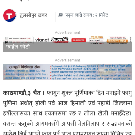
थप
तुलसीपुर खबर
पढ्न लाग्ने समय : २ मिनेट
फाईल फोटो
काठमाण्डौ,३ चैत ।
फागुन शुक्ल पूर्णिमाका दिन मनाइने फागु
पूर्णिमा अर्थात् होली पर्व आज हिमाली एवं पहाडी जिल्लामा
हर्षोल्लासका साथ एकापसमा रङ र लोला खेली मनाइँदैछ।
वसन्त ऋतुको आगमनसँगै आपसी मेलमिलाप र सद्भावनाको
सन्देश लिई आउने फागु पर्व आज परम्परागत रूपमा विभिन्न रङ