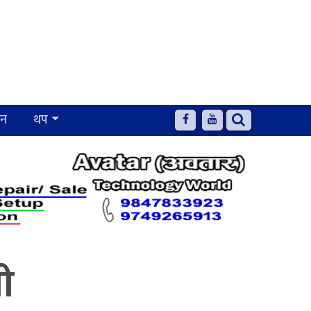
जन
थप
ी