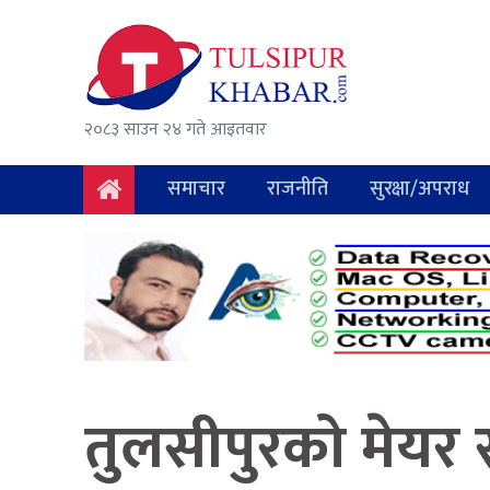
समाचार
राजनीति
२०८३ साउन २४ गते आइतवार
सुरक्षा/
अपराध
समाचार
राजनीति
सुरक्षा/अपराध
दुर्घटना
विचार
विकास
अर्थ
तुलसीपुरको मेयर 
संवाद
मनोरञ्जन