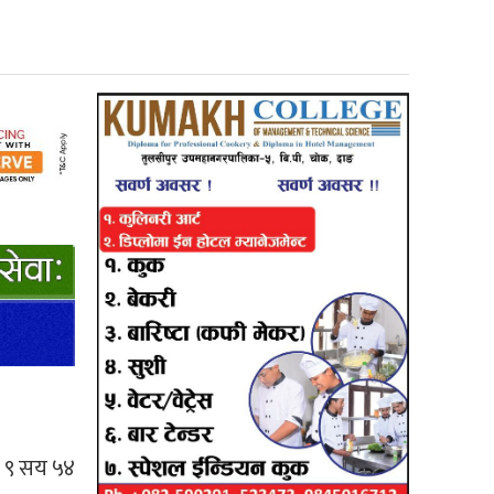
र ९ सय ५४