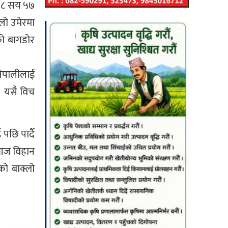
ार ८ सय ५७
िलो उमेरमा
को बागडोर
नेपालीलाई
। यसै विच
पछि पार्दै
 आज विहान
को बाक्लो