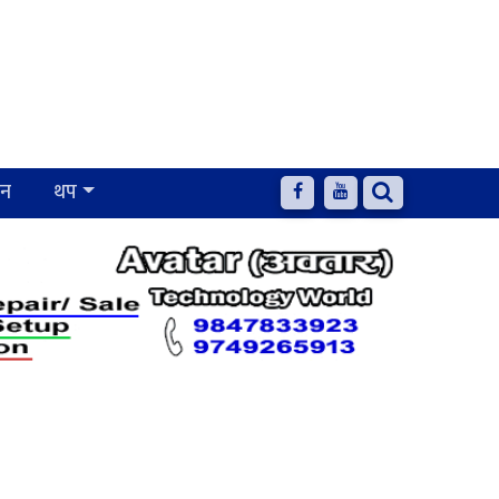
जन
थप