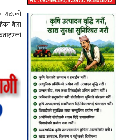
एका सटरको
हेका बेला
ो बताईएको