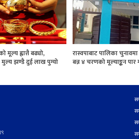
मूल्य ह्वात्तै बढ्यो,
रास्वपाबाट पालिका चुनावमा 
 मुल्य झण्डै दुई लाख पुग्यो
बन्न ४ चरणको मूल्याङ्कन पार गर्न
सम
सम
सम
९९
सम