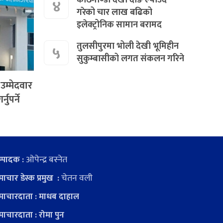
४
गरेको चार लाख बढिको
इलेक्ट्रोनिक सामान बरामद
तुलसीपुरमा भोली देखी भूमिहीन
५
सुकुम्बासीको लगत संकलन गरिने
उम्मेदवार
ुपर्ने
ओपेन्द्र बस्नेत
्पादक :
चेतन वली
ाचार डेस्क प्रमुख :
ाचारदाता : माधब दाहाल
ाचारदाता : रोमा पुन