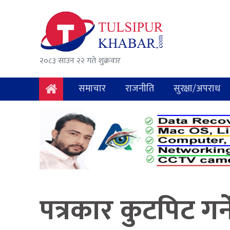
समाचार
राजनीति
२०८३ साउन २२ गते शुक्रवार
सुरक्षा/
अपराध
समाचार
राजनीति
सुरक्षा/अपराध
दुर्घटना
विचार
विकास
अर्थ
पत्रकार कुटपिट गर्न
संवाद
मनोरञ्जन