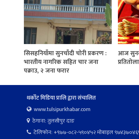
सिसहनियाँमा सुनचाँदी चोरी प्रकरण :
आज सुनको 
भारतीय नागरिक सहित चार जना
प्रतितोला
पक्राउ, २ जना फरार
थर्कोट मिडिया प्रालि द्वारा संचालित
www.tulsipurkhabar.com
ठेगाना: तुलसीपुर दाङ
टेलिफोन: +९७७-०८२-५९०४५२ माेबाइल ९७४३७०४६