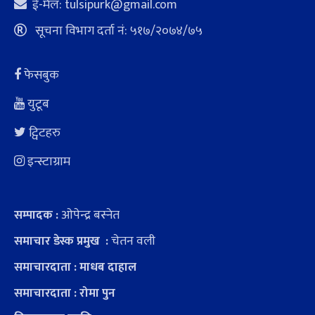
ई-मेल:
tulsipurk@gmail.com
सूचना विभाग दर्ता नं: ५१७/२०७४/७५
फेसबुक
युटूब
ट्विटहरु
इन्स्टाग्राम
ओपेन्द्र बस्नेत
सम्पादक :
चेतन वली
समाचार डेस्क प्रमुख :
समाचारदाता : माधब दाहाल
समाचारदाता : रोमा पुन