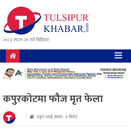
समाचार
राजनीति
सुरक्षा/
२०८३ साउन २१ गते बिहिवार
अपराध
दुर्घटना
विचार
विकास
कपुरकोटमा फौज मृत फेला
अर्थ
संवाद
पढ्न लाग्ने समय : १ मिनेट
मनोरञ्जन