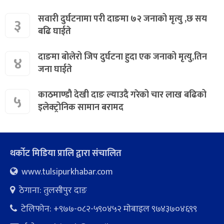
सवारी दुर्घटनामा परी दाङमा ७२ जनाको मृत्यु ,छ सय
३
बढि घाईते
दाङमा बोलेरो जिप दुर्घटना हुदा एक जनाको मृत्यु,तिन
४
जना घाईते
काठमाण्डौ देखी दाङ ल्याउदै गरेको चार लाख बढिको
५
इलेक्ट्रोनिक सामान बरामद
थर्कोट मिडिया प्रालि द्वारा संचालित
www.tulsipurkhabar.com
ठेगाना: तुलसीपुर दाङ
टेलिफोन: +९७७-०८२-५९०४५२ माेबाइल ९७४३७०४६९९