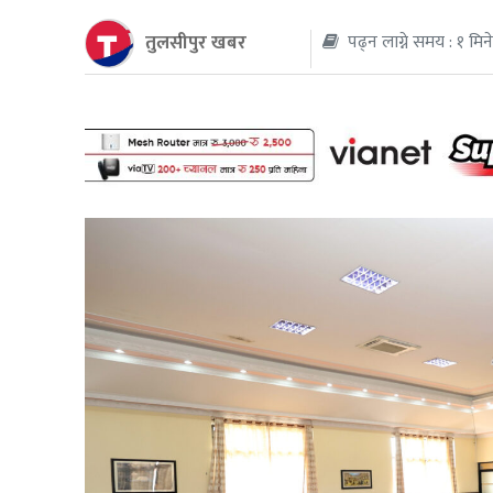
तुलसीपुर खबर
पढ्न लाग्ने समय : १ मिन
थप