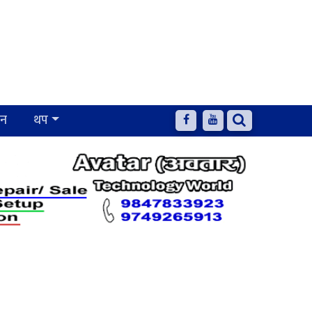
जन
थप