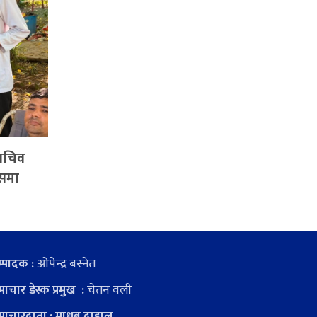
ासचिव
वसमा
ओपेन्द्र बस्नेत
्पादक :
चेतन वली
ाचार डेस्क प्रमुख :
ाचारदाता : माधब दाहाल