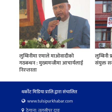
लुम्बिनीमा एमाले माओवादीको
लुम्बिनी
गठबन्धन : मुख्यमन्त्रीमा आचार्यलाई
संयुक्त स
निरन्तरता
थर्कोट मिडिया प्रालि द्वारा संचालित
www.tulsipurkhabar.com
ठेगाना: तुलसीपुर दाङ