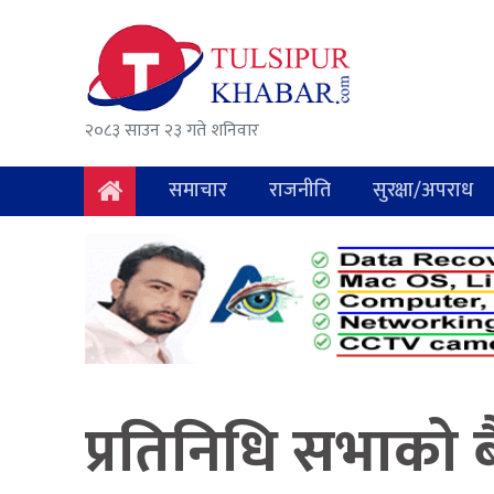
समाचार
राजनीति
२०८३ साउन २३ गते शनिवार
सुरक्षा/
अपराध
समाचार
राजनीति
सुरक्षा/अपराध
दुर्घटना
विचार
विकास
अर्थ
प्रतिनिधि सभाको 
संवाद
मनोरञ्जन