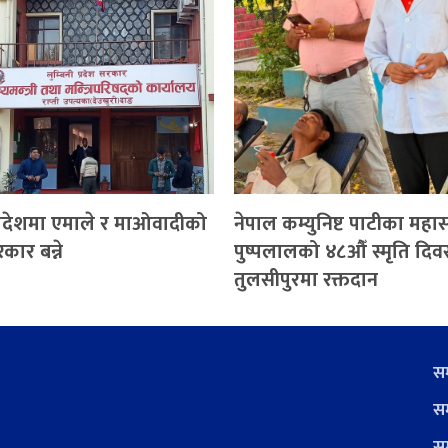
 प्रदेशमा एमाले र माओवादीको
नेपाल कम्युनिष्ट पाटीका मह
रकार बन्ने
पुष्पलालको ४८औँ स्मृति दि
तुलसीपुरमा रक्तदान
सम
सम
सम