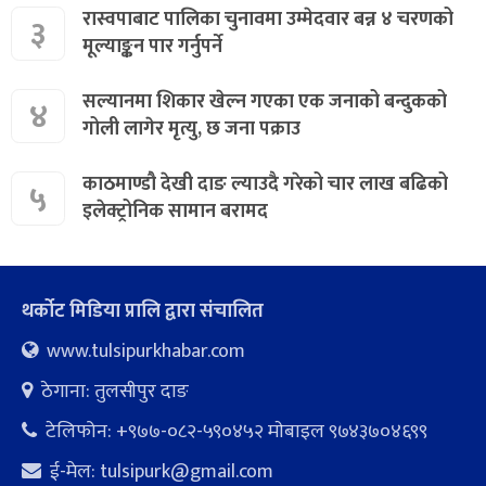
रास्वपाबाट पालिका चुनावमा उम्मेदवार बन्न ४ चरणको
३
मूल्याङ्कन पार गर्नुपर्ने
सल्यानमा शिकार खेल्न गएका एक जनाको बन्दुकको
४
गोली लागेर मृत्यु, छ जना पक्राउ
काठमाण्डौ देखी दाङ ल्याउदै गरेको चार लाख बढिको
५
इलेक्ट्रोनिक सामान बरामद
थर्कोट मिडिया प्रालि द्वारा संचालित
www.tulsipurkhabar.com
ठेगाना: तुलसीपुर दाङ
टेलिफोन: +९७७-०८२-५९०४५२ माेबाइल ९७४३७०४६९९
ई-मेल:
tulsipurk@gmail.com