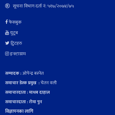
सूचना विभाग दर्ता नं: ५१७/२०७४/७५
फेसबुक
युटूब
ट्विटहरु
इन्स्टाग्राम
ओपेन्द्र बस्नेत
सम्पादक :
चेतन वली
समाचार डेस्क प्रमुख :
समाचारदाता : माधब दाहाल
समाचारदाता : रोमा पुन
विज्ञापनका लागि