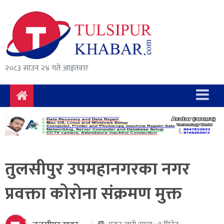
समाचार
राजनीति
सुरक्षा/
२०८३ साउन २४ गते आइतवार
अपराध
दुर्घटना
विचार
विकास
तुलसीपुर उपमहानगरका नगर
अर्थ
प्रवक्ता कोरोना संक्रमण मुक्त
संवाद
मनोरञ्जन