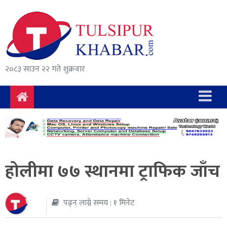
समाचार
राजनीति
सुरक्षा/
२०८३ साउन २२ गते शुक्रवार
अपराध
दुर्घटना
विचार
विकास
होलीमा ७७ स्थानमा ट्राफिक जाँच
अर्थ
संवाद
पढ्न लाग्ने समय : १ मिनेट
मनोरञ्जन