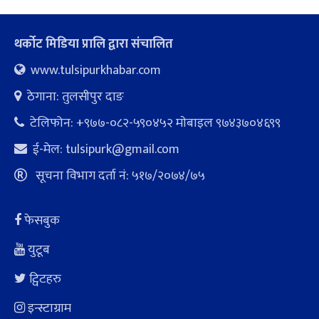
थर्कोट मिडिया प्रालि द्वारा संचालित
www.tulsipurkhabar.com
ठेगाना: तुलसीपुर दाङ
टेलिफोन: +९७७-०८२-५९०४५२ माेबाइल ९७४३७०४६९९
ई-मेल:
tulsipurk@gmail.com
सूचना विभाग दर्ता नं: ५१७/२०७४/७५
फेसबुक
युटूब
ट्विटहरु
इन्स्टाग्राम