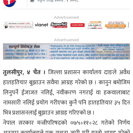
पढ्न लाग्ने समय : १ मिनेट
थप
तुलसीपुर, ४ चैत ।
जिल्ला प्रशासन कार्यालय दाङले अवैध
हातहतियार बुझाउन सवैमा आग्रह गरेको छ । कानुन बमोजिम
लिनुपर्ने ईजाजत नलिई, नवीकरण नगराई वा हकवालाबाट
नामसारी नलिई प्रयोग गरीएका कुनै पनि हातहतियार ३५ दिन
भित्र प्रशासनलाई बुझाउन आग्रह गरिएको छ ।
नेपाल सरकार मन्त्रीपरिषदको ०७५÷११÷२८ गतेको निर्णय
अनुसार कार्यालयले एक सुचना जारी गरी यस्तो आग्रह गरेको