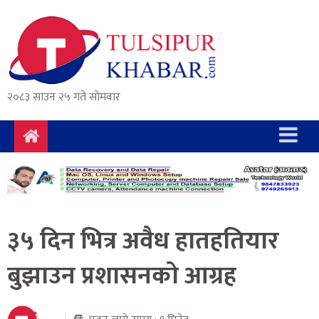
समाचार
राजनीति
सुरक्षा/
२०८३ साउन २५ गते सोमवार
अपराध
दुर्घटना
विचार
विकास
३५ दिन भित्र अवैध हातहतियार
अर्थ
बुझाउन प्रशासनको आग्रह
संवाद
मनोरञ्जन