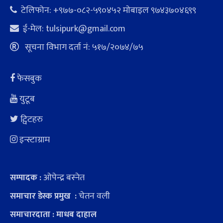
टेलिफोन: +९७७-०८२-५९०४५२ माेबाइल ९७४३७०४६९९
ई-मेल:
tulsipurk@gmail.com
सूचना विभाग दर्ता नं: ५१७/२०७४/७५
फेसबुक
युटूब
ट्विटहरु
इन्स्टाग्राम
ओपेन्द्र बस्नेत
सम्पादक :
चेतन वली
समाचार डेस्क प्रमुख :
समाचारदाता : माधब दाहाल