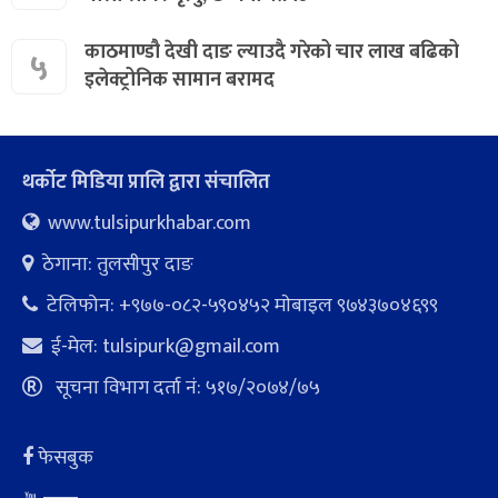
काठमाण्डौ देखी दाङ ल्याउदै गरेको चार लाख बढिको
५
इलेक्ट्रोनिक सामान बरामद
थर्कोट मिडिया प्रालि द्वारा संचालित
www.tulsipurkhabar.com
ठेगाना: तुलसीपुर दाङ
टेलिफोन: +९७७-०८२-५९०४५२ माेबाइल ९७४३७०४६९९
ई-मेल:
tulsipurk@gmail.com
सूचना विभाग दर्ता नं: ५१७/२०७४/७५
फेसबुक