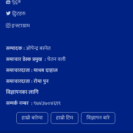
युटूब
ट्विटहरु
इन्स्टाग्राम
ओपेन्द्र बस्नेत
सम्पादक :
चेतन वली
समाचार डेस्क प्रमुख :
समाचारदाता : माधब दाहाल
समाचारदाता : रोमा पुन
विज्ञापनका लागि
९७४३७०४६९९
सम्पर्क नम्बर :
हाम्रो बारेमा
हाम्रो टिम
विज्ञापन बारे