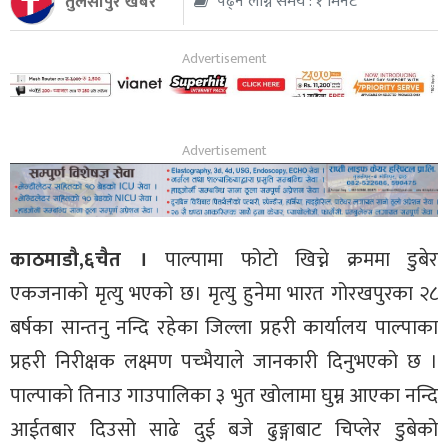
तुलसीपुर खबर
पढ्न लाग्ने समय : १ मिनेट
थप
काठमाडौ,६चैत ।
पाल्पामा फोटो खिच्ने क्रममा डुबेर
एकजनाको मृत्यु भएको छ। मृत्यु हुनेमा भारत गोरखपुरका २८
बर्षका सान्तनु नन्दि रहेका जिल्ला प्रहरी कार्यालय पाल्पाका
प्रहरी निरीक्षक लक्ष्मण पच्भैयाले जानकारी दिनुभएको छ ।
पाल्पाको तिनाउ गाउपालिका ३ भुत खोलामा घुम्न आएका नन्दि
आईतबार दिउसो साढे दुई बजे ढुङ्गाबाट चिप्लेर डुबेको