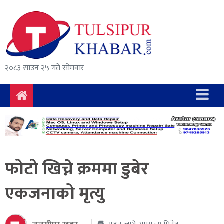
समाचार
राजनीति
सुरक्षा/
२०८३ साउन २५ गते सोमवार
अपराध
दुर्घटना
विचार
विकास
फोटो खिच्ने क्रममा डुबेर
अर्थ
एकजनाको मृत्यु
संवाद
मनोरञ्जन