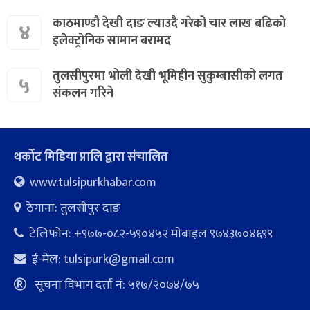
काठमाण्डौ देखी दाङ ल्याउदै गरेको चार लाख बढिको
४
इलेक्ट्रोनिक सामान बरामद
तुलसीपुरमा भोली देखी भूमिहीन सुकुम्बासीको लगत
५
संकलन गरिने
थर्कोट मिडिया प्रालि द्वारा संचालित
www.tulsipurkhabar.com
ठेगाना: तुलसीपुर दाङ
टेलिफोन: +९७७-०८२-५९०४५२ माेबाइल ९७४३७०४६९९
ई-मेल:
tulsipurk@gmail.com
सूचना विभाग दर्ता नं: ५१७/२०७४/७५