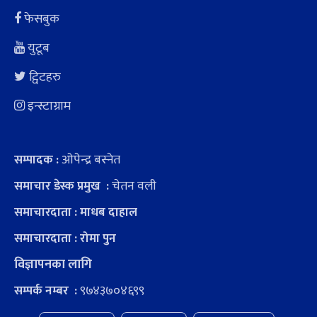
फेसबुक
युटूब
ट्विटहरु
इन्स्टाग्राम
ओपेन्द्र बस्नेत
सम्पादक :
चेतन वली
समाचार डेस्क प्रमुख :
समाचारदाता : माधब दाहाल
समाचारदाता : रोमा पुन
विज्ञापनका लागि
९७४३७०४६९९
सम्पर्क नम्बर :