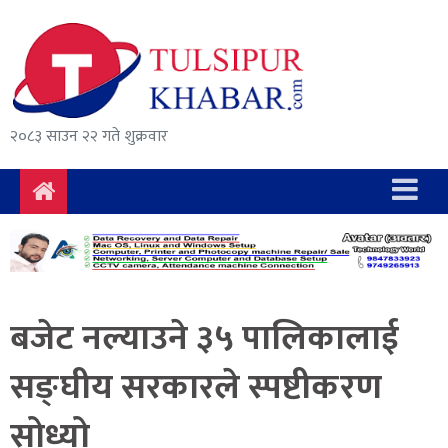
समाचार
राजनीति
सुरक्षा/
२०८३ साउन २२ गते शुक्रवार
अपराध
दुर्घटना
विचार
विकास
बजेट नल्याउने ३५ पालिकालाई
अर्थ
सङ्घीय सरकारले स्पष्टीकरण
संवाद
सोध्यो
मनोरञ्जन