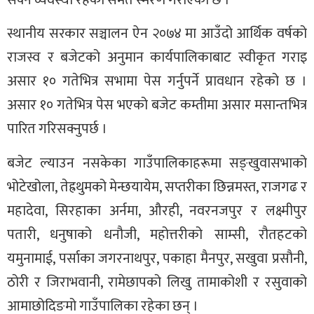
सक्ने व्यवस्था रहेको समेत स्मरण गराएको छ ।
स्थानीय सरकार सञ्चालन ऐन २०७४ मा आउँदो आर्थिक वर्षको
राजस्व र बजेटको अनुमान कार्यपालिकाबाट स्वीकृत गराइ
असार १० गतेभित्र सभामा पेस गर्नुपर्ने प्रावधान रहेको छ ।
असार १० गतेभित्र पेस भएको बजेट कम्तीमा असार मसान्तभित्र
पारित गरिसक्नुपर्छ ।
बजेट ल्याउन नसकेका गाउँपालिकाहरूमा सङ्खुवासभाको
भोटेखोला, तेह्रथुमको मेन्छयायेम, सप्तरीका छिन्नमस्त, राजगढ र
महादेवा, सिरहाका अर्नमा, औरही, नवरनजपुर र लक्ष्मीपुर
पतारी, धनुषाको धनौजी, महोत्तरीको साम्सी, रौतहटको
यमुनामाई, पर्साका जगरनाथपुर, पकाहा मैनपुर, सखुवा प्रसौनी,
ठोरी र जिराभवानी, रामेछापको लिखु तामाकोशी र रसुवाको
आमाछोदिङमो गाउँपालिका रहेका छन् ।