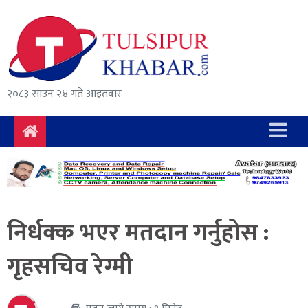
समाचार
राजनीति
सुरक्षा/
२०८३ साउन २४ गते आइतवार
अपराध
दुर्घटना
विचार
विकास
निर्धक्क भएर मतदान गर्नुहोस :
अर्थ
गृहसचिव रेग्मी
संवाद
मनोरञ्जन