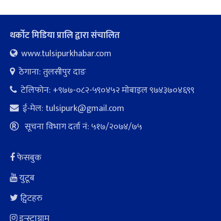
थर्कोट मिडिया प्रालि द्वारा संचालित
www.tulsipurkhabar.com
ठेगाना: तुलसीपुर दाङ
टेलिफोन: +९७७-०८२-५९०४५२ माेबाइल ९७४३७०४६९९
ई-मेल:
tulsipurk@gmail.com
सूचना विभाग दर्ता नं: ५१७/२०७४/७५
फेसबुक
युटूब
ट्विटहरु
इन्स्टाग्राम