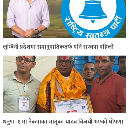
लुम्बिनी प्रदेशमा समानुपातिकतर्फ पनि रास्वपा पहिलो
धनुषा–१ मा नेकपाका मातृका यादव विजयी भएको घोषणा