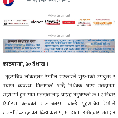
पढ्न लाग्ने समय : १ मिनेट
थप
काठमाण्डाैं, ३० वैशाख ।
गृहसचिव लोकदर्शन रेग्मीले सरकारले सुरक्षाको उपयुक्त र
पर्याप्त व्यवस्था मिलाएको भन्दै निर्धक्क भएर मतदानमा
सहभागी हुन आम मतदातालाई आग्रह गर्नुभएको छ । शनिबार
रिपोर्टस क्लबको साक्षात्कारमा बोल्दै गृहसचिव रेग्मीले
राजनीतिक दलका क्रियाकलाप, मतदाता, उम्मेदवार, मतदान