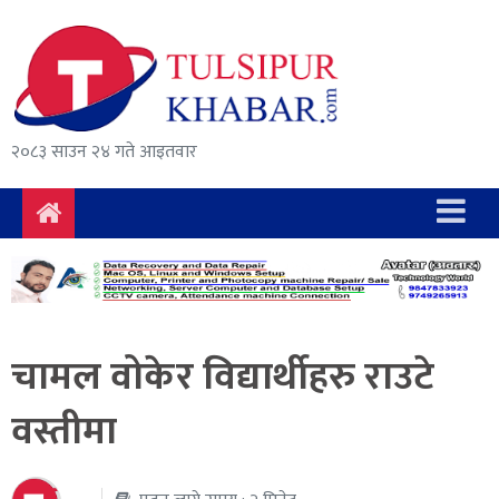
समाचार
राजनीति
सुरक्षा/
२०८३ साउन २४ गते आइतवार
अपराध
दुर्घटना
विचार
विकास
चामल वोकेर विद्यार्थीहरु राउटे
अर्थ
वस्तीमा
संवाद
मनोरञ्जन