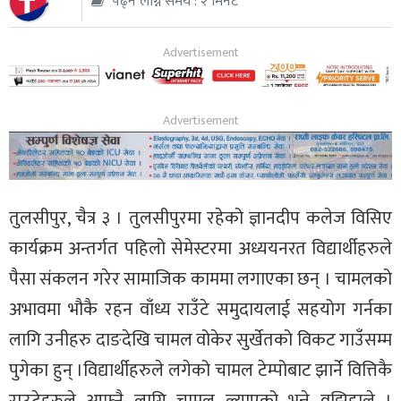
पढ्न लाग्ने समय : २ मिनेट
थप
तुलसीपुर, चैत्र ३ । तुलसीपुरमा रहेको ज्ञानदीप कलेज विसिए
कार्यक्रम अन्तर्गत पहिलो सेमेस्टरमा अध्ययनरत विद्यार्थीहरुले
पैसा संकलन गरेर सामाजिक काममा लगाएका छन् । चामलको
अभावमा भौकै रहन वाँध्य राउँटे समुदायलाई सहयोग गर्नका
लागि उनीहरु दाङदेखि चामल वोकेर सुर्खेतको विकट गाउँसम्म
पुगेका हुन् ।विद्यार्थीहरुले लगेको चामल टेम्पोबाट झार्ने वित्तिकै
राउटेहरुले आफ्नै लागि चामल ल्याएको भन्ने वुझिहाले ।