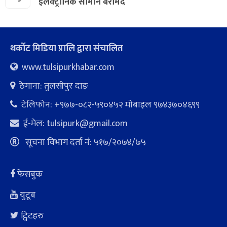
इलेक्ट्रोनिक सामान बरामद
थर्कोट मिडिया प्रालि द्वारा संचालित
www.tulsipurkhabar.com
ठेगाना: तुलसीपुर दाङ
टेलिफोन: +९७७-०८२-५९०४५२ माेबाइल ९७४३७०४६९९
ई-मेल:
tulsipurk@gmail.com
सूचना विभाग दर्ता नं: ५१७/२०७४/७५
फेसबुक
युटूब
ट्विटहरु