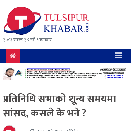
समाचार
राजनीति
सुरक्षा/
२०८३ साउन २४ गते आइतवार
अपराध
दुर्घटना
विचार
विकास
प्रतिनिधि सभाको शून्य समयमा
अर्थ
सांसद, कसले के भने ?
संवाद
मनोरञ्जन