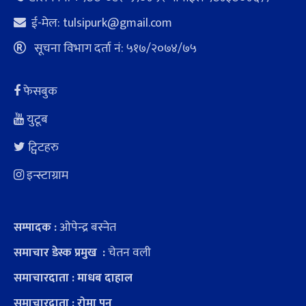
ई-मेल:
tulsipurk@gmail.com
सूचना विभाग दर्ता नं: ५१७/२०७४/७५
फेसबुक
युटूब
ट्विटहरु
इन्स्टाग्राम
ओपेन्द्र बस्नेत
सम्पादक :
चेतन वली
समाचार डेस्क प्रमुख :
समाचारदाता : माधब दाहाल
समाचारदाता : रोमा पुन