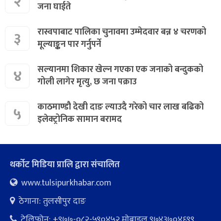
२
जना घाईते
रास्वपाबाट पालिका चुनावमा उम्मेदवार बन्न ४ चरणको
३
मूल्याङ्कन पार गर्नुपर्ने
सल्यानमा शिकार खेल्न गएका एक जनाको बन्दुकको
४
गोली लागेर मृत्यु, छ जना पक्राउ
काठमाण्डौ देखी दाङ ल्याउदै गरेको चार लाख बढिको
५
इलेक्ट्रोनिक सामान बरामद
थर्कोट मिडिया प्रालि द्वारा संचालित
www.tulsipurkhabar.com
ठेगाना: तुलसीपुर दाङ
टेलिफोन: +९७७-०८२-५९०४५२ माेबाइल ९७४३७०४६९९