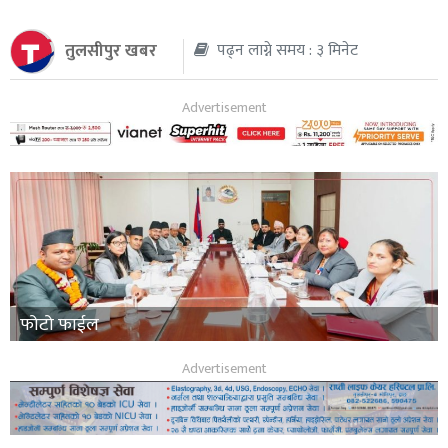
थप
तुलसीपुर खबर
पढ्न लाग्ने समय : ३ मिनेट
फोटो फाईल