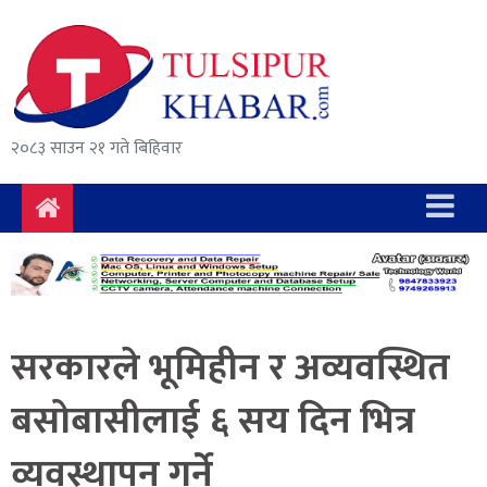
समाचार
राजनीति
सुरक्षा/
२०८३ साउन २१ गते बिहिवार
अपराध
दुर्घटना
विचार
विकास
सरकारले भूमिहीन र अव्यवस्थित
अर्थ
बसोबासीलाई ६ सय दिन भित्र
संवाद
व्यवस्थापन गर्ने
मनोरञ्जन