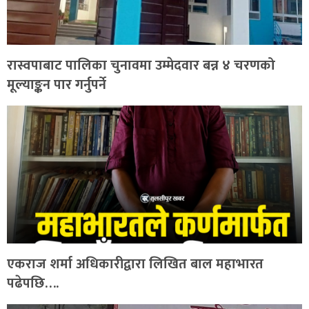
रास्वपाबाट पालिका चुनावमा उम्मेदवार बन्न ४ चरणको
मूल्याङ्कन पार गर्नुपर्ने
एकराज शर्मा अधिकारीद्वारा लिखित बाल महाभारत
पढेपछि….