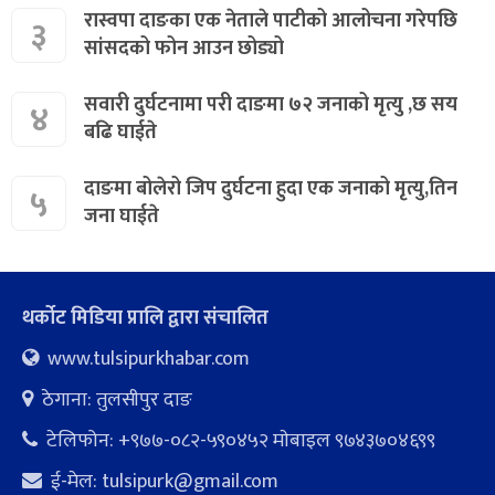
रास्वपा दाङका एक नेताले पाटीको आलोचना गरेपछि
३
सांसदको फोन आउन छोड्यो
सवारी दुर्घटनामा परी दाङमा ७२ जनाको मृत्यु ,छ सय
४
बढि घाईते
दाङमा बोलेरो जिप दुर्घटना हुदा एक जनाको मृत्यु,तिन
५
जना घाईते
थर्कोट मिडिया प्रालि द्वारा संचालित
www.tulsipurkhabar.com
ठेगाना: तुलसीपुर दाङ
टेलिफोन: +९७७-०८२-५९०४५२ माेबाइल ९७४३७०४६९९
ई-मेल:
tulsipurk@gmail.com