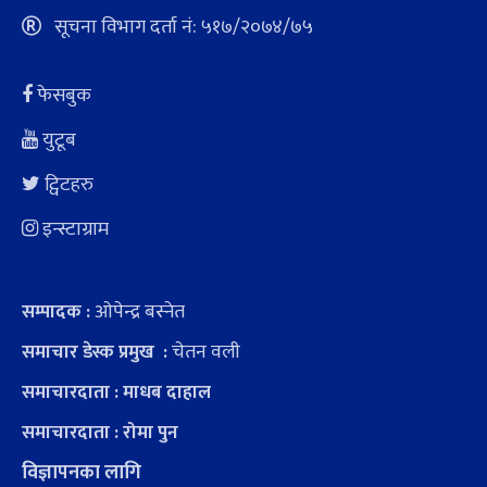
सूचना विभाग दर्ता नं: ५१७/२०७४/७५
फेसबुक
युटूब
ट्विटहरु
इन्स्टाग्राम
ओपेन्द्र बस्नेत
सम्पादक :
चेतन वली
समाचार डेस्क प्रमुख :
समाचारदाता : माधब दाहाल
समाचारदाता : रोमा पुन
विज्ञापनका लागि