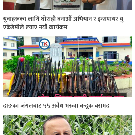
युवाहरूका लागि घोराही बनाऔँ अभियान र इन्सपायर यु
एकेडेमीले ल्याए नयाँ कार्यक्रम
दाङका जंगलबाट ५५ अवैध भरुवा बन्दुक बरामद