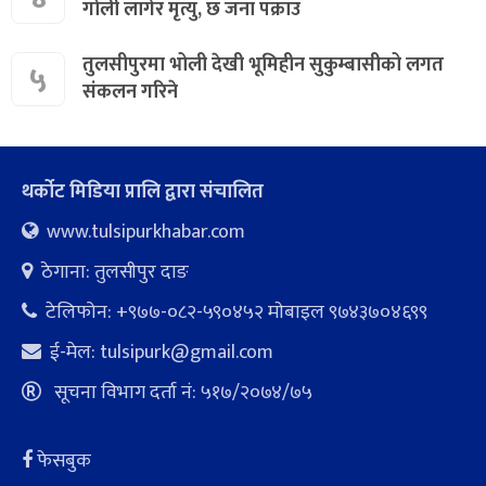
गोली लागेर मृत्यु, छ जना पक्राउ
तुलसीपुरमा भोली देखी भूमिहीन सुकुम्बासीको लगत
५
संकलन गरिने
थर्कोट मिडिया प्रालि द्वारा संचालित
www.tulsipurkhabar.com
ठेगाना: तुलसीपुर दाङ
टेलिफोन: +९७७-०८२-५९०४५२ माेबाइल ९७४३७०४६९९
ई-मेल:
tulsipurk@gmail.com
सूचना विभाग दर्ता नं: ५१७/२०७४/७५
फेसबुक