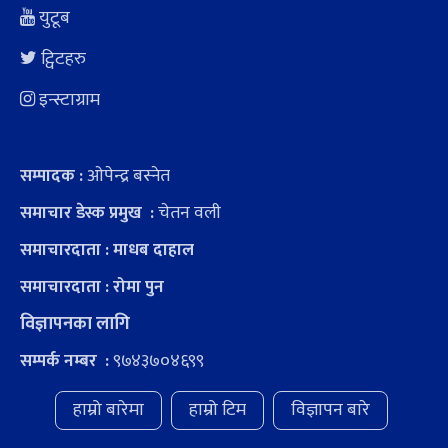
युटूब
ट्विटहरु
इन्स्टाग्राम
ओपेन्द्र बस्नेत
सम्पादक :
चेतन वली
समाचार डेस्क प्रमुख :
समाचारदाता : माधब दाहाल
समाचारदाता : रोमा पुन
विज्ञापनका लागि
९७४३७०४६९९
सम्पर्क नम्बर :
हाम्रो बारेमा
हाम्रो टिम
विज्ञापन बारे