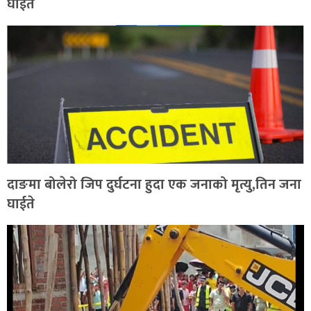
घाईते
दाङमा बोलेरो जिप दुर्घटना हुदा एक जनाको मृत्यु,तिन जना
घाईते