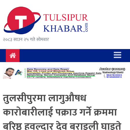
समाचार
राजनीति
सुरक्षा/
२०८३ साउन २५ गते सोमवार
अपराध
दुर्घटना
विचार
विकास
तुलसीपुरमा लागुऔषध
अर्थ
कारोबारीलाई पक्राउ गर्ने क्रममा
संवाद
बरिष्ठ हवल्दार देव बराइली घाइते
मनोरञ्जन