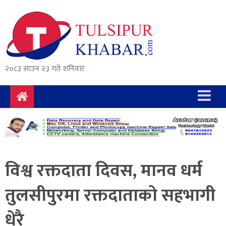
समाचार
राजनीति
सुरक्षा/
२०८३ साउन २३ गते शनिवार
अपराध
दुर्घटना
विचार
विकास
विश्व रक्तदाता दिवस, मानव धर्म
अर्थ
तुलसीपुरमा रक्तदाताको सहभागी
संवाद
धेरै
मनोरञ्जन