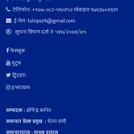
टेलिफोन: +९७७-०८२-५९०४५२ माेबाइल ९७४३७०४६९९
ई-मेल:
tulsipurk@gmail.com
सूचना विभाग दर्ता नं: ५१७/२०७४/७५
फेसबुक
युटूब
ट्विटहरु
इन्स्टाग्राम
ओपेन्द्र बस्नेत
सम्पादक :
चेतन वली
समाचार डेस्क प्रमुख :
समाचारदाता : माधब दाहाल