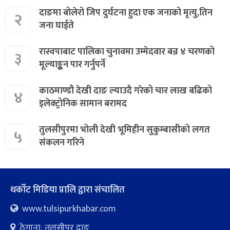
दाङमा बोलेरो जिप दुर्घटना हुदा एक जनाको मृत्यु,तिन
२
जना घाईते
रास्वपाबाट पालिका चुनावमा उम्मेदवार बन्न ४ चरणको
३
मूल्याङ्कन पार गर्नुपर्ने
काठमाण्डौ देखी दाङ ल्याउदै गरेको चार लाख बढिको
४
इलेक्ट्रोनिक सामान बरामद
तुलसीपुरमा भोली देखी भूमिहीन सुकुम्बासीको लगत
५
संकलन गरिने
थर्कोट मिडिया प्रालि द्वारा संचालित
www.tulsipurkhabar.com
ठेगाना: तुलसीपुर दाङ