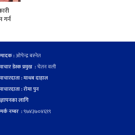
रकारी
 गर्न
ओपेन्द्र बस्नेत
्पादक :
चेतन वली
ाचार डेस्क प्रमुख :
ाचारदाता : माधब दाहाल
ाचारदाता : रोमा पुन
ज्ञापनका लागि
९७४३७०४६९९
्पर्क नम्बर :