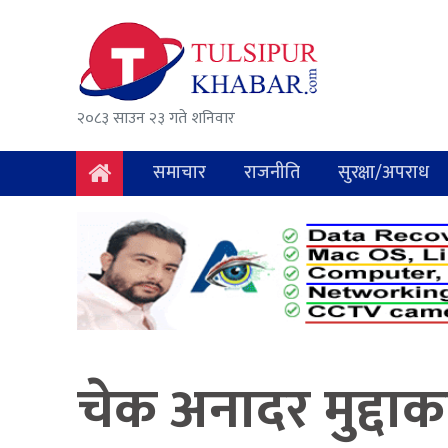
समाचार
राजनीति
२०८३ साउन २३ गते शनिवार
सुरक्षा/
अपराध
समाचार
राजनीति
सुरक्षा/अपराध
दुर्घटना
विचार
विकास
अर्थ
चेक अनादर मुद्दाका
संवाद
मनोरञ्जन