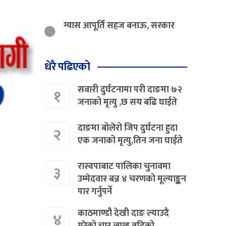
ग्यास आपूर्ति सहज बनाऊ, सरकार
धेरै पढिएको
सवारी दुर्घटनामा परी दाङमा ७२
१
जनाको मृत्यु ,छ सय बढि घाईते
दाङमा बोलेरो जिप दुर्घटना हुदा
२
एक जनाको मृत्यु,तिन जना घाईते
रास्वपाबाट पालिका चुनावमा
३
उम्मेदवार बन्न ४ चरणको मूल्याङ्कन
पार गर्नुपर्ने
काठमाण्डौ देखी दाङ ल्याउदै
४
गरेको चार लाख बढिको