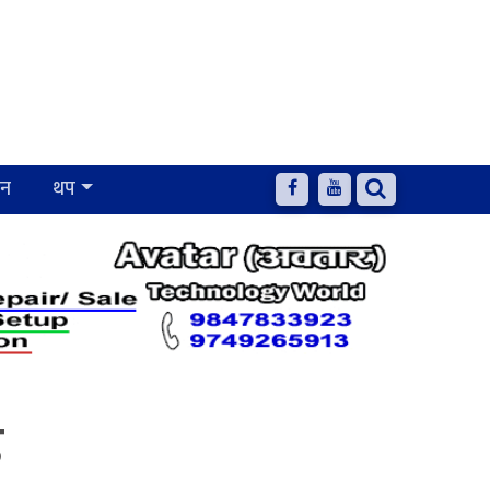
जन
थप
उ