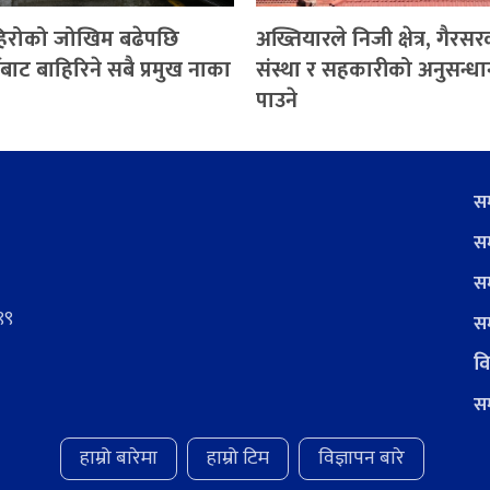
पहिरोको जोखिम बढेपछि
अख्तियारले निजी क्षेत्र, गैरस
बाट बाहिरिने सबै प्रमुख नाका
संस्था र सहकारीको अनुसन्धान
पाउने
सम
सम
सम
९९
सम
वि
सम
हाम्रो बारेमा
हाम्रो टिम
विज्ञापन बारे