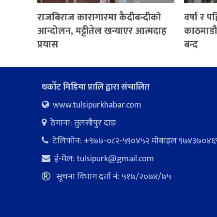
राजबिराज कारागारमा कैदीबन्दीको
वर्षा र 
आन्दोलन, मट्टीतेल खन्याएर आत्मदाह
काठमाडौं
प्रयास
बन्द
थर्कोट मिडिया प्रालि द्वारा संचालित
www.tulsipurkhabar.com
ठेगाना: तुलसीपुर दाङ
टेलिफोन: +९७७-०८२-५९०४५२ माेबाइल ९७४३७०४६
ई-मेल:
tulsipurk@gmail.com
सूचना विभाग दर्ता नं: ५१७/२०७४/७५