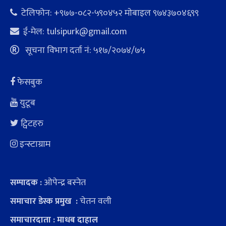
टेलिफोन: +९७७-०८२-५९०४५२ माेबाइल ९७४३७०४६९९
ई-मेल:
tulsipurk@gmail.com
सूचना विभाग दर्ता नं: ५१७/२०७४/७५
फेसबुक
युटूब
ट्विटहरु
इन्स्टाग्राम
ओपेन्द्र बस्नेत
सम्पादक :
चेतन वली
समाचार डेस्क प्रमुख :
समाचारदाता : माधब दाहाल