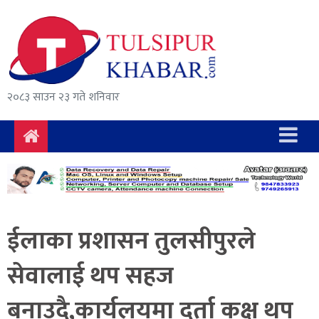
समाचार
राजनीति
सुरक्षा/
२०८३ साउन २३ गते शनिवार
अपराध
दुर्घटना
विचार
विकास
ईलाका प्रशासन तुलसीपुरले
अर्थ
सेवालाई थप सहज
संवाद
बनाउदै,कार्यलयमा दर्ता कक्ष थप
मनोरञ्जन