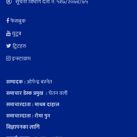
सूचना विभाग दर्ता नं: ५१७/२०७४/७५
फेसबुक
युटूब
ट्विटहरु
इन्स्टाग्राम
ओपेन्द्र बस्नेत
सम्पादक :
चेतन वली
समाचार डेस्क प्रमुख :
समाचारदाता : माधब दाहाल
समाचारदाता : रोमा पुन
विज्ञापनका लागि