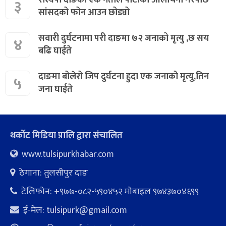
रास्वपा दाङका एक नेताले पाटीको आलोचना गरेपछि
३
सांसदको फोन आउन छोड्यो
सवारी दुर्घटनामा परी दाङमा ७२ जनाको मृत्यु ,छ सय
४
बढि घाईते
दाङमा बोलेरो जिप दुर्घटना हुदा एक जनाको मृत्यु,तिन
५
जना घाईते
थर्कोट मिडिया प्रालि द्वारा संचालित
www.tulsipurkhabar.com
ठेगाना: तुलसीपुर दाङ
टेलिफोन: +९७७-०८२-५९०४५२ माेबाइल ९७४३७०४६९९
ई-मेल:
tulsipurk@gmail.com