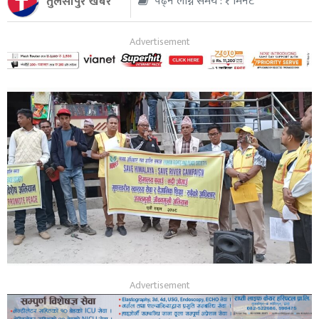
तुलसीपुर खबर
पढ्न लाग्ने समय : १ मिनेट
थप