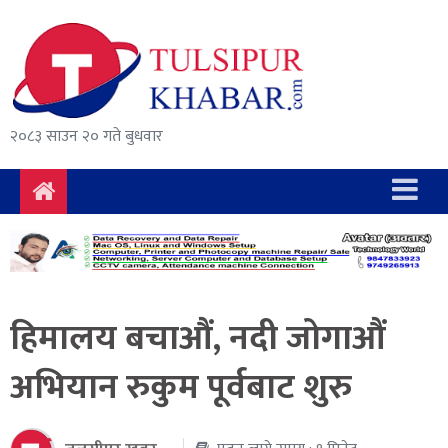
समाचार
राजनीति
सुरक्षा/
२०८३ साउन २० गते बुधवार
अपराध
दुर्घटना
विचार
विकास
हिमालय बचाऔं, नदी जोगाऔं
अर्थ
अभियान रुकुम पूर्वबाट शुरु
संवाद
मनोरञ्जन