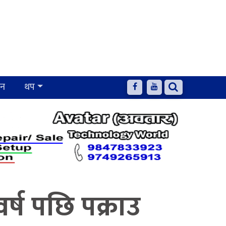
जन
थप
र्ष पछि पक्राउ