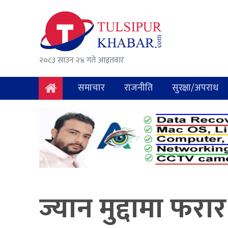
समाचार
राजनीति
२०८३ साउन २४ गते आइतवार
सुरक्षा/
अपराध
समाचार
राजनीति
सुरक्षा/अपराध
दुर्घटना
विचार
विकास
अर्थ
ज्यान मुद्दामा फरा
संवाद
मनोरञ्जन