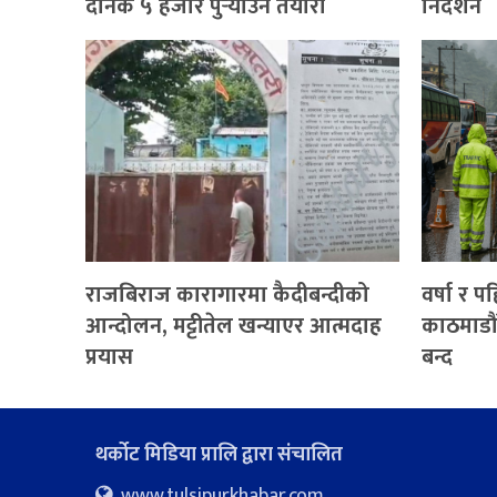
दैनिक ५ हजार पुर्‍याउने तयारी
निर्देशन
राजबिराज कारागारमा कैदीबन्दीको
वर्षा र 
आन्दोलन, मट्टीतेल खन्याएर आत्मदाह
काठमाडौं
प्रयास
बन्द
थर्कोट मिडिया प्रालि द्वारा संचालित
www.tulsipurkhabar.com