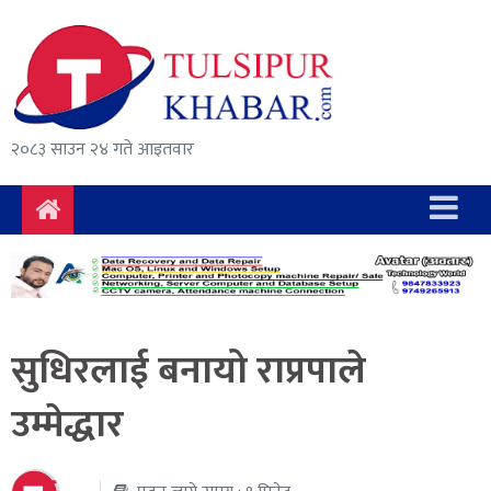
समाचार
राजनीति
सुरक्षा/
२०८३ साउन २४ गते आइतवार
अपराध
दुर्घटना
विचार
विकास
सुधिरलाई बनायो राप्रपाले
अर्थ
उम्मेद्धार
संवाद
मनोरञ्जन