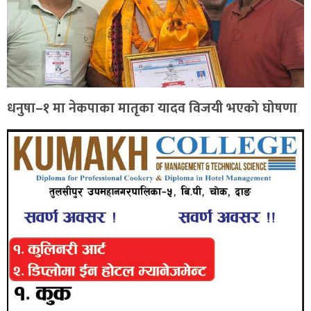
धनुषा–१ मा नेकपाका मातृका यादव विजयी भएको घोषणा