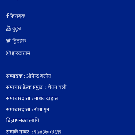
फेसबुक
युटूब
ट्विटहरु
इन्स्टाग्राम
ओपेन्द्र बस्नेत
सम्पादक :
चेतन वली
समाचार डेस्क प्रमुख :
समाचारदाता : माधब दाहाल
समाचारदाता : रोमा पुन
विज्ञापनका लागि
९७४३७०४६९९
सम्पर्क नम्बर :