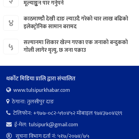
मूल्याङ्कन पार गर्नुपर्ने
काठमाण्डौ देखी दाङ ल्याउदै गरेको चार लाख बढिको
४
इलेक्ट्रोनिक सामान बरामद
सल्यानमा शिकार खेल्न गएका एक जनाको बन्दुकको
५
गोली लागेर मृत्यु, छ जना पक्राउ
थर्कोट मिडिया प्रालि द्वारा संचालित
www.tulsipurkhabar.com
ठेगाना: तुलसीपुर दाङ
टेलिफोन: +९७७-०८२-५९०४५२ माेबाइल ९७४३७०४६९९
ई-मेल:
tulsipurk@gmail.com
सूचना विभाग दर्ता नं: ५१७/२०७४/७५