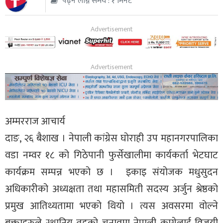
पढ्न लाग्ने समय : १ मिनेट
थप
अम्मरराज आचार्य
दाङ, २६ बैशाख । नेपाली कांग्रेस घोराही उप महानगरपालिका
वडा नम्वर १८ को गिठेपानी फुर्सेखालीमा कार्यकर्ता भेटघाट
कार्यक्रम सम्पन्न भएको छ । इकाइ संयोजक मधुसुदन
अधिकारीको अध्यक्षता तथा महासमिती सदस्य अर्जुन श्रेष्ठको
प्रमुख आतिथ्यतामा भएको थियो । त्यस अवसरमा वोल्ने
बक्ताहरुले स्थानिय तहको चुनावमा नेपाली काग्रेलाई विजयी