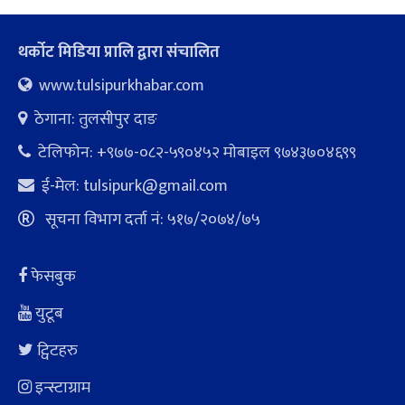
थर्कोट मिडिया प्रालि द्वारा संचालित
www.tulsipurkhabar.com
ठेगाना: तुलसीपुर दाङ
टेलिफोन: +९७७-०८२-५९०४५२ माेबाइल ९७४३७०४६९९
ई-मेल:
tulsipurk@gmail.com
सूचना विभाग दर्ता नं: ५१७/२०७४/७५
फेसबुक
युटूब
ट्विटहरु
इन्स्टाग्राम