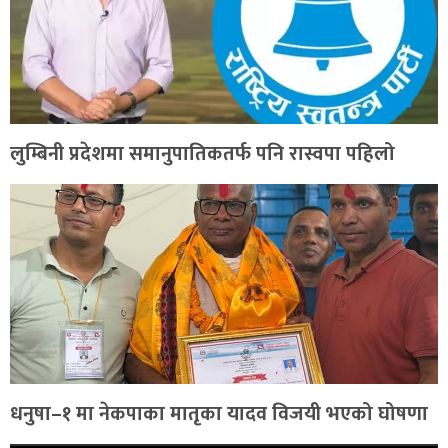
लुम्बिनी प्रदेशमा समानुपातिकतर्फ पनि रास्वपा पहिलो
धनुषा–१ मा नेकपाका मातृका यादव विजयी भएको घोषणा