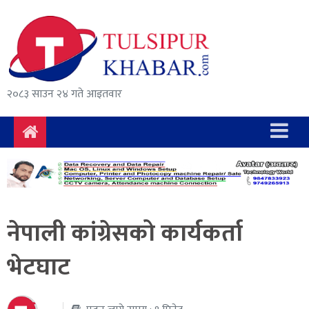
समाचार
राजनीति
सुरक्षा/
२०८३ साउन २४ गते आइतवार
अपराध
दुर्घटना
विचार
विकास
नेपाली कांग्रेसको कार्यकर्ता
अर्थ
भेटघाट
संवाद
मनोरञ्जन