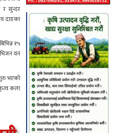
र सुन्दर
ालय दाङका
बिभिन्न १५
डिभिजन वन
शुरु भएको
तृत्व कला