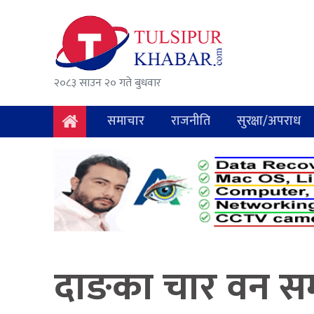
समाचार
राजनीति
२०८३ साउन २० गते बुधवार
सुरक्षा/
अपराध
समाचार
राजनीति
सुरक्षा/अपराध
दुर्घटना
विचार
विकास
अर्थ
दाङका चार वन समू
संवाद
मनोरञ्जन