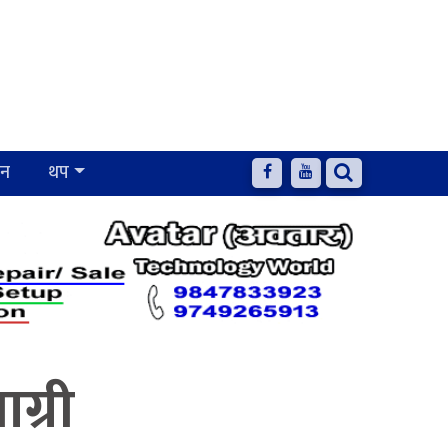
जन
थप
ग्री