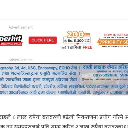
ङले ८ लाख रुपैया बराबरको डढेलो नियन्त्रणमा प्रयोग गरिने अ
िक वन समूहहरुलाई प्रति समूह करिव २ लाख रुपैया बराबरका १५