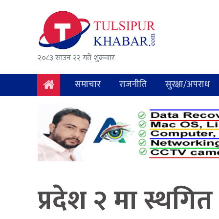
समाचार
राजनीति
२०८३ साउन २२ गते शुक्रवार
सुरक्षा/
अपराध
समाचार
राजनीति
सुरक्षा/अपराध
दुर्घटना
विचार
विकास
अर्थ
प्रदेश २ मा स्थगित
संवाद
मनोरञ्जन