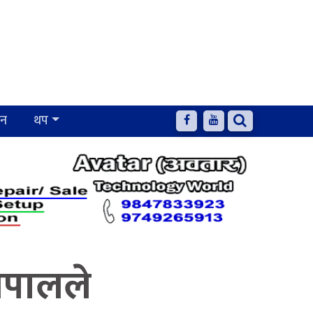
जन
थप
ेपालले