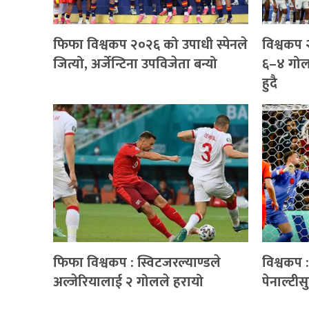
फिफा विश्वकप २०२६ को उपाधी स्पेनले
विश्वकप २
जित्यो, अर्जेन्टिना उपविजेता बन्यो
६–४ गो
हुदै
फिफा विश्वकप : स्विटजरल्याण्डले
विश्वकप :
अल्जेरियालाई २ गोलले हरायो
पेनाल्टी