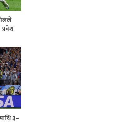
गोलले
प्रवेश
डनमाथि ३–