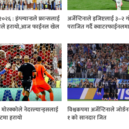
०२६ : इंग्ल्यान्डले फ्रान्सलाई
अर्जेन्टिनाले इजिप्टलाई ३–२ 
लले हरायो,आज फाईनल खेल
पराजित गर्दै क्वाटरफाईनलमा 
 मोरक्कोले नेदरल्यान्ड्सलाई
विश्वकपमा अर्जेन्टिनाले जोर्
सुटमा हरायो
१ को सानदार जित