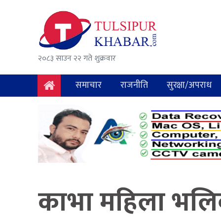
समाचार
राजनीति
२०८३ साउन २२ गते शुक्रवार
सुरक्षा/
अपराध
समाचार
राजनीति
सुरक्षा/अपराध
दुर्घटना
विचार
विकास
अर्थ
काभा महिला भलिब
संवाद
मनोरञ्जन