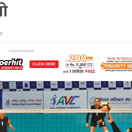
यो
ेट