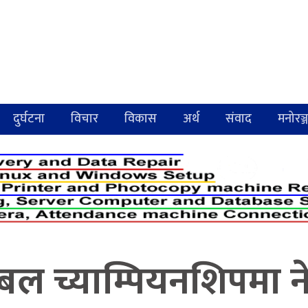
दुर्घटना
विचार
विकास
अर्थ
संवाद
मनोरञ्
ल च्याम्पियनशिपमा न