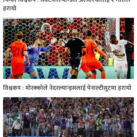
फिफा विश्वकप : स्विटजरल्याण्डले अल्जेरियालाई २ गोलले
हरायो
विश्वकप : मोरक्कोले नेदरल्यान्ड्सलाई पेनाल्टीसुटमा हरायो