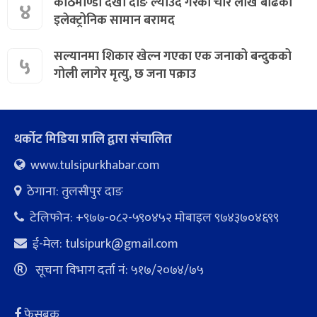
काठमाण्डौ देखी दाङ ल्याउदै गरेको चार लाख बढिको
४
इलेक्ट्रोनिक सामान बरामद
सल्यानमा शिकार खेल्न गएका एक जनाको बन्दुकको
५
गोली लागेर मृत्यु, छ जना पक्राउ
थर्कोट मिडिया प्रालि द्वारा संचालित
www.tulsipurkhabar.com
ठेगाना: तुलसीपुर दाङ
टेलिफोन: +९७७-०८२-५९०४५२ माेबाइल ९७४३७०४६९९
ई-मेल:
tulsipurk@gmail.com
सूचना विभाग दर्ता नं: ५१७/२०७४/७५
फेसबुक