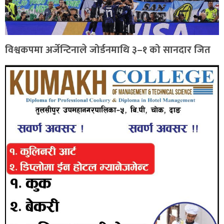
विश्वकपमा अर्जेन्टिनाले जोर्डनमाथि ३–१ को सानदार जित