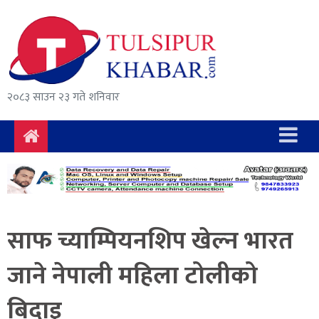
समाचार
राजनीति
सुरक्षा/
२०८३ साउन २३ गते शनिवार
अपराध
दुर्घटना
विचार
विकास
साफ च्याम्पियनशिप खेल्न भारत
अर्थ
जाने नेपाली महिला टोलीको
संवाद
बिदाइ
मनोरञ्जन