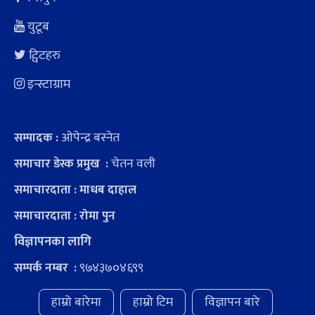
युटूब
ट्विटहरु
इन्स्टाग्राम
ओपेन्द्र बस्नेत
सम्पादक :
चेतन वली
समाचार डेस्क प्रमुख :
समाचारदाता : माधब दाहाल
समाचारदाता : रोमा पुन
विज्ञापनका लागि
९७४३७०४६९९
सम्पर्क नम्बर :
हाम्रो बारेमा
हाम्रो टिम
विज्ञापन बारे