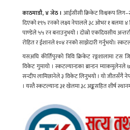
काठमाडौ, ४ जेठ ।
आईसीसी क्रिकेट विश्वकप लिग–२ 
दिएको १९५ रनको लक्ष्य नेपालले ३८ ओभर १ बलमा ४ 
पाण्डेले ५५ रन बनाउनुभयो । दोस्रो एकदिवसीय अन्तर्रा
रोहित र ईशानले १०४ रनको साझेदारी गर्नुभयो। स्कटल्
यसअघि कीर्तिपुरको त्रिवि क्रिकेट रङ्गशालामा टस 
विकेट गुमायो । स्कटल्यान्डका ब्रान्डन म्याकमुले
सन्दीप लामिछानेले ३ विकेट लिनुभयो । यो जीतसँगै 
। यस्तै स्कटल्यान्ड ३१ खेलमा ३८ अङ्कसहित शीर्ष स्था