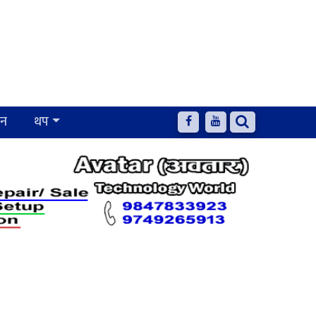
जन
थप