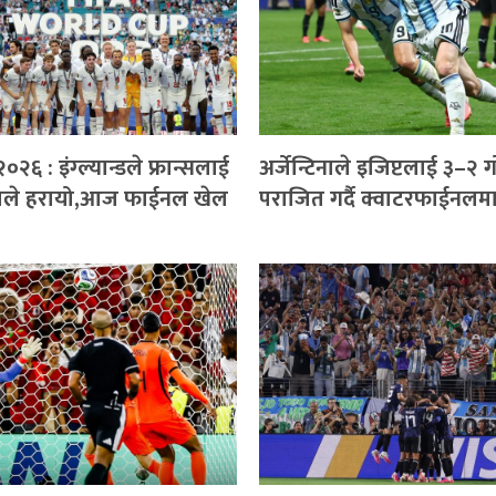
०२६ : इंग्ल्यान्डले फ्रान्सलाई
अर्जेन्टिनाले इजिप्टलाई ३–२ 
लले हरायो,आज फाईनल खेल
पराजित गर्दै क्वाटरफाईनलमा 