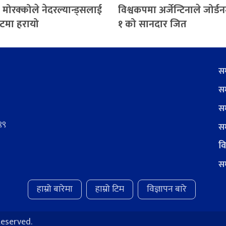
 मोरक्कोले नेदरल्यान्ड्सलाई
विश्वकपमा अर्जेन्टिनाले जोर्
सुटमा हरायो
१ को सानदार जित
सम
सम
सम
९९
सम
वि
सम
हाम्रो बारेमा
हाम्रो टिम
विज्ञापन बारे
Reserved.