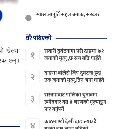
ग्यास आपूर्ति सहज बनाऊ, सरकार
धेरै पढिएको
रो खेलमा
सवारी दुर्घटनामा परी दाङमा ७२
१
जनाको मृत्यु ,छ सय बढि घाईते
एका छन् ।
दाङमा बोलेरो जिप दुर्घटना हुदा
२
एक जनाको मृत्यु,तिन जना घाईते
रास्वपाबाट पालिका चुनावमा
३
उम्मेदवार बन्न ४ चरणको मूल्याङ्कन
पार गर्नुपर्ने
काठमाण्डौ देखी दाङ ल्याउदै
४
गरेको चार लाख बढिको