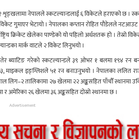
शृङ्खलामा नेपालले स्कटल्यान्डलाई ६ विकेटले हराएको छ । स्कट
विकेट गुमाएर भेटायो । नेपालका कप्तान रोहित पौडेलले नटआउट
ष्ट्रिय क्रिकेट खेलेका पाण्डेको यो पहिलो अर्धशतक हो । तेस्रो वि
यान्डका मार्क वाटले २ विकेट लिनुभयो ।
जितेर ब्याटिङ गरेको स्कटल्यान्डले ३९ ओभर १ बलमा १९४ रन बन
नले ७३, माइकल इङ्ग्लिशले ५१ रन बनाउनुभयो । नेपालका ललित रा
नेपाल लिग–२ तालिकामा २७ खेलमा २२ अङ्कसहित पाँचौँ स्थानमा उ
नमा र अमेरिका २६ खेलमा ३६ अङ्कसहित दोस्रो स्थानमा छ ।