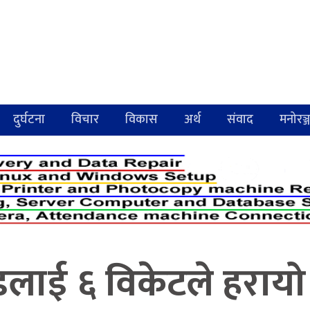
दुर्घटना
विचार
विकास
अर्थ
संवाद
मनोरञ्
्डलाई ६ विकेटले हरायो