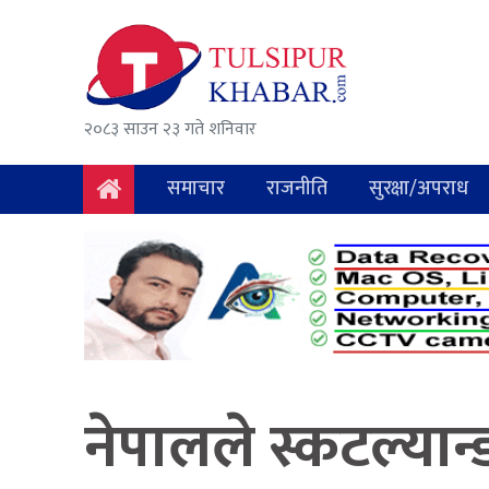
समाचार
राजनीति
२०८३ साउन २३ गते शनिवार
सुरक्षा/
अपराध
समाचार
राजनीति
सुरक्षा/अपराध
दुर्घटना
विचार
विकास
अर्थ
नेपालले स्कटल्यान
संवाद
मनोरञ्जन