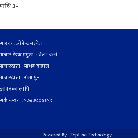
डनमाथि ३–
ओपेन्द्र बस्नेत
्पादक :
चेतन वली
ाचार डेस्क प्रमुख :
ाचारदाता : माधब दाहाल
ाचारदाता : रोमा पुन
ज्ञापनका लागि
९७४३७०४६९९
्पर्क नम्बर :
Powered By :
TopLine Technology