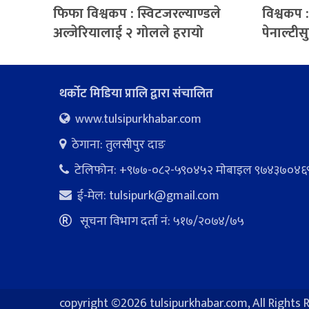
फिफा विश्वकप : स्विटजरल्याण्डले
विश्वकप :
अल्जेरियालाई २ गोलले हरायो
पेनाल्टी
थर्कोट मिडिया प्रालि द्वारा संचालित
www.tulsipurkhabar.com
ठेगाना: तुलसीपुर दाङ
टेलिफोन: +९७७-०८२-५९०४५२ माेबाइल ९७४३७०४६
ई-मेल:
tulsipurk@gmail.com
सूचना विभाग दर्ता नं: ५१७/२०७४/७५
copyright ©
2026 tulsipurkhabar.com, All Rights 