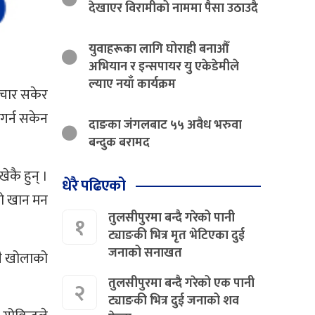
देखाएर विरामीको नाममा पैसा उठाउदै
युवाहरूका लागि घोराही बनाऔँ
अभियान र इन्सपायर यु एकेडेमीले
ल्याए नयाँ कार्यक्रम
पचार सकेर
 गर्न सकेन
दाङका जंगलबाट ५५ अवैध भरुवा
बन्दुक बरामद
ेकै हुन् ।
धेरै पढिएको
उरो खान मन
तुलसीपुरमा बन्दै गरेको पानी
१
ट्याङकी भित्र मृत भेटिएका दुई
जनाको सनाखत
लै खोलाको
।
तुलसीपुरमा बन्दै गरेको एक पानी
२
ट्याङकी भित्र दुई जनाको शव