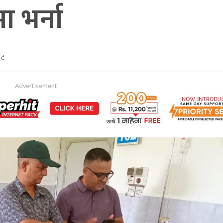
 भर्ना
ेट