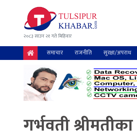
समाचार
राजनीति
२०८३ साउन २१ गते बिहिवार
सुरक्षा/
अपराध
समाचार
राजनीति
सुरक्षा/अपराध
दुर्घटना
विचार
विकास
अर्थ
गर्भवती श्रीमतीका
संवाद
मनोरञ्जन