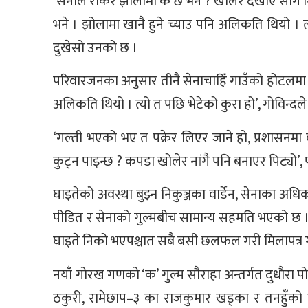
‘सेनाले रोकेर झोलामा के छ भने ? खोलेर देखाएँ साग थिय
भने । झोलामा खानै हुने च्याउ पनि अलिकति थियो । त
दुखेसो उनको छ ।
परिवारजनका अनुसार तीनै सेनाचाहिँ गाउँको होटलमा आएर
अलिकति थियो । त्यो त पछि भेटेको कुरा हो’, गोविन्दले भ
‘गल्ती भएको भए त पक्रेर लिएर जाने हो, प्रशासनमा बु
कुट्न पाइन्छ ? कपडा खोलेर नांगै पनि बनाएर पिट्यो’,
घाइतेको अवस्था बुझ्न निकुञ्जका वार्डेन, सेनाका अ
पीडित र सेनाको गुल्मबीच सामान्य सहमति भएको छ । घाइ
घाइते निको भएपश्चात सबै बसी छलफल गरी मिलापत्र ग
नयाँ गोरख गणको ‘क’ गुल्म सौराहा अन्तर्गत दुधौरा 
ठकुरी, रामेछाप–३ का राजकुमार खड्का र तनहुँको