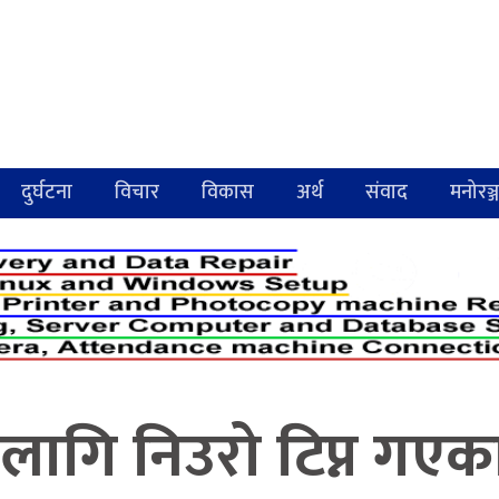
दुर्घटना
विचार
विकास
अर्थ
संवाद
मनोरञ्
 लागि निउरो टिप्न गएक