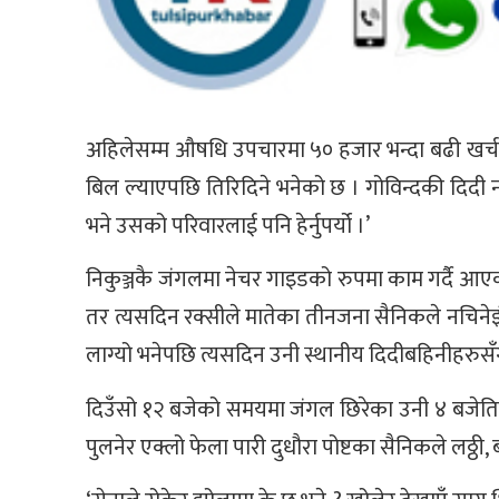
अहिलेसम्म औषधि उपचारमा ५० हजार भन्दा बढी खर्च
बिल ल्याएपछि तिरिदिने भनेको छ । गोविन्दकी दिदी नाता
भने उसको परिवारलाई पनि हेर्नुपर्यो ।’
निकुञ्जकै जंगलमा नेचर गाइडको रुपमा काम गर्दै आएका 
तर त्यसदिन रक्सीले मातेका तीनजना सैनिकले नचिनेझैं
लाग्यो भनेपछि त्यसदिन उनी स्थानीय दिदीबहिनीहरु
दिउँसो १२ बजेको समयमा जंगल छिरेका उनी ४ बजेतिर फ
पुलनेर एक्लो फेला पारी दुधौरा पोष्टका सैनिकले लठ्ठ