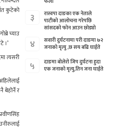
 गोविन्दले
फेला
ात कुटेको
रास्वपा दाङका एक नेताले
३
पाटीको आलोचना गरेपछि
सांसदको फोन आउन छोड्यो
ब्रे च्याउ
सवारी दुर्घटनामा परी दाङमा ७२
४
टे ।’
जनाको मृत्यु ,छ सय बढि घाईते
ैमा त्यसरी
दाङमा बोलेरो जिप दुर्घटना हुदा
५
एक जनाको मृत्यु,तिन जना घाईते
 अहिलेलाई
बेहोर्ने र
्रवीणसिंह
 उनीरुलाई