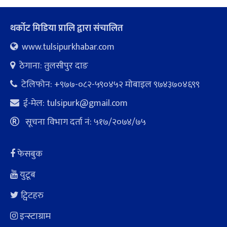
थर्कोट मिडिया प्रालि द्वारा संचालित
www.tulsipurkhabar.com
ठेगाना: तुलसीपुर दाङ
टेलिफोन: +९७७-०८२-५९०४५२ माेबाइल ९७४३७०४६९९
ई-मेल:
tulsipurk@gmail.com
सूचना विभाग दर्ता नं: ५१७/२०७४/७५
फेसबुक
युटूब
ट्विटहरु
इन्स्टाग्राम