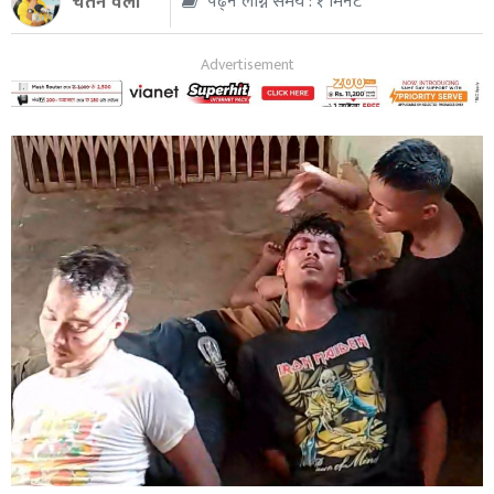
चेतन वली
पढ्न लाग्ने समय : १ मिनेट
थप