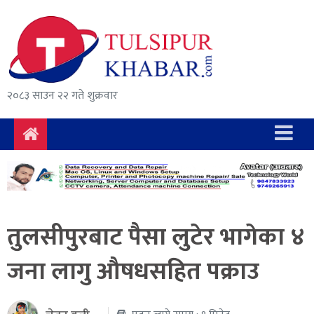
समाचार
राजनीति
सुरक्षा/
२०८३ साउन २२ गते शुक्रवार
अपराध
दुर्घटना
विचार
विकास
तुलसीपुरबाट पैसा लुटेर भागेका ४
अर्थ
जना लागु औषधसहित पक्राउ
संवाद
मनोरञ्जन