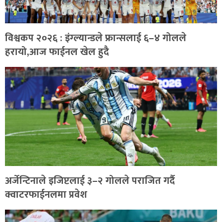
विश्वकप २०२६ : इंग्ल्यान्डले फ्रान्सलाई ६–४ गोलले
हरायो,आज फाईनल खेल हुदै
अर्जेन्टिनाले इजिप्टलाई ३–२ गोलले पराजित गर्दै
क्वाटरफाईनलमा प्रवेश