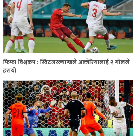
फिफा विश्वकप : स्विटजरल्याण्डले अल्जेरियालाई २ गोलले
हरायो