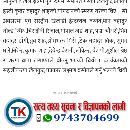
आफुलाई खेल क्षेत्रमा पुर्ण रुपमा समर्पित गरेका खेलकुद क्षेत्रका
हस्ती कुबेर बहादुर शाहको योगदानको स्मरण गरेका थिए । सो
अबसरमा पुर्व रास्ट्रीय खेलाडी ईन्द्रध्वज बस्नेत,मान बहादुर
गोल्ड स्मिथ,चिरञ्जीवी रिजाल,गोपाल जङ शाह, पद्मा चौधरी,भिम
बहादुर डाँगी,ध्रुब शाह,ओमभक्त गिरी ,टेक बहादुर बिक, सुमन
घले,बिरेन्द्र कुमार शाह ,देवेन्द्र वैरागी, लोकेन्द्र वैरागी,सुशील श्रेष्ठ
र शरण थापा लगाएतले बोल्नु भएको थियो । कार्यक्रमको
सहजीकरण खेलकुद पत्रकार लक्ष्मण बस्नेतले गर्नु भएको थियो
।