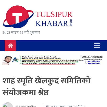
समाचार
राजनीति
सुरक्षा/
२०८३ साउन २२ गते शुक्रवार
अपराध
दुर्घटना
विचार
विकास
शाह स्मृति खेलकुद समितिको
अर्थ
संयोजकमा श्रेष्ठ
संवाद
मनोरञ्जन