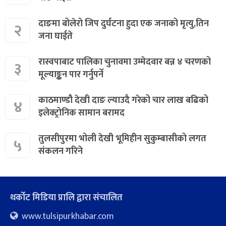
दाङमा बोलेरो जिप दुर्घटना हुदा एक जनाको मृत्यु,तिन
२
जना घाईते
रास्वपाबाट पालिका चुनावमा उम्मेदवार बन्न ४ चरणको
३
मूल्याङ्कन पार गर्नुपर्ने
काठमाण्डौ देखी दाङ ल्याउदै गरेको चार लाख बढिको
४
इलेक्ट्रोनिक सामान बरामद
तुलसीपुरमा भोली देखी भूमिहीन सुकुम्बासीको लगत
५
संकलन गरिने
थर्कोट मिडिया प्रालि द्वारा संचालित
www.tulsipurkhabar.com