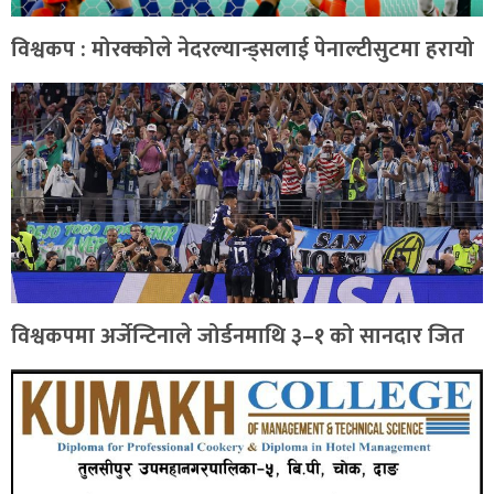
विश्वकप : मोरक्कोले नेदरल्यान्ड्सलाई पेनाल्टीसुटमा हरायो
विश्वकपमा अर्जेन्टिनाले जोर्डनमाथि ३–१ को सानदार जित