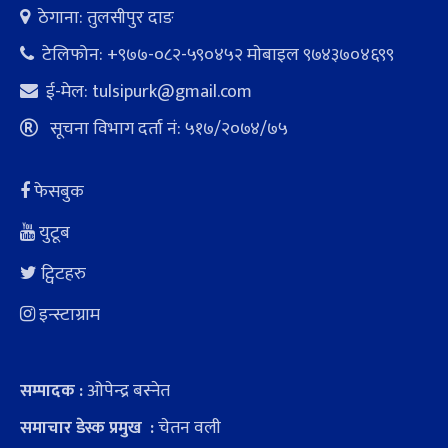
ठेगाना: तुलसीपुर दाङ
टेलिफोन: +९७७-०८२-५९०४५२ माेबाइल ९७४३७०४६९९
ई-मेल:
tulsipurk@gmail.com
सूचना विभाग दर्ता नं: ५१७/२०७४/७५
फेसबुक
युटूब
ट्विटहरु
इन्स्टाग्राम
ओपेन्द्र बस्नेत
सम्पादक :
चेतन वली
समाचार डेस्क प्रमुख :