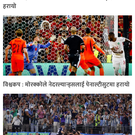
हरायो
विश्वकप : मोरक्कोले नेदरल्यान्ड्सलाई पेनाल्टीसुटमा हरायो