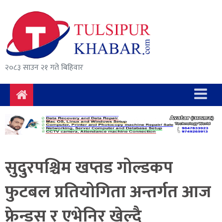
समाचार
राजनीति
सुरक्षा/
२०८३ साउन २१ गते बिहिवार
अपराध
दुर्घटना
विचार
विकास
सुदुरपश्चिम खप्तड गोल्डकप
अर्थ
फुटबल प्रतियोगिता अन्तर्गत आज
संवाद
फ्रेन्ड्स र एभेनिर खेल्दै
मनोरञ्जन