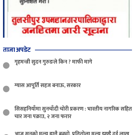
ताजा अपडेट
गृहमन्त्री सुदन गुरुङले किन ? माफी मागे
ग्यास आपूर्ति सहज बनाऊ, सरकार
सिसहनियाँमा सुनचाँदी चोरी प्रकरण : भारतीय नागरिक सहित
चार जना पक्राउ, २ जना फरार
आज सुनको मूल्य ह्वात्तै बढ्यो, प्रतितोला मुल्य झण्डै दुई लाख