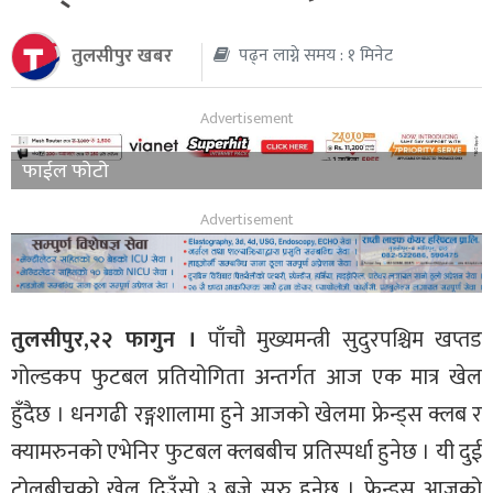
थप
तुलसीपुर खबर
पढ्न लाग्ने समय : १ मिनेट
फाईल फोटो
तुलसीपुर,२२ फागुन ।
पाँचौ मुख्यमन्त्री सुदुरपश्चिम खप्तड
गोल्डकप फुटबल प्रतियोगिता अन्तर्गत आज एक मात्र खेल
हुँदैछ । धनगढी रङ्गशालामा हुने आजको खेलमा फ्रेन्ड्स क्लब र
क्यामरुनको एभेनिर फुटबल क्लबबीच प्रतिस्पर्धा हुनेछ । यी दुई
टोलबीचको खेल दिउँसो ३ बजे सुरु हुनेछ । फ्रेन्ड्स आजको