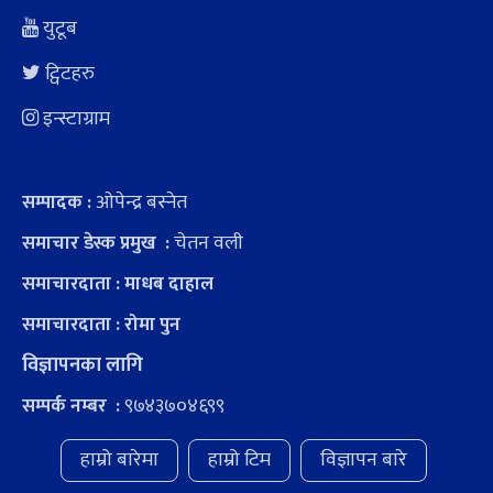
युटूब
ट्विटहरु
इन्स्टाग्राम
ओपेन्द्र बस्नेत
सम्पादक :
चेतन वली
समाचार डेस्क प्रमुख :
समाचारदाता : माधब दाहाल
समाचारदाता : रोमा पुन
विज्ञापनका लागि
९७४३७०४६९९
सम्पर्क नम्बर :
हाम्रो बारेमा
हाम्रो टिम
विज्ञापन बारे