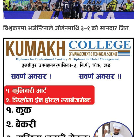
विश्वकपमा अर्जेन्टिनाले जोर्डनमाथि ३–१ को सानदार जित