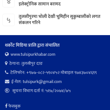
४
इलेक्ट्रोनिक सामान बरामद
तुलसीपुरमा भोली देखी भूमिहीन सुकुम्बासीको लगत
५
संकलन गरिने
थर्कोट मिडिया प्रालि द्वारा संचालित
www.tulsipurkhabar.com
ठेगाना: तुलसीपुर दाङ
टेलिफोन: +९७७-०८२-५९०४५२ माेबाइल ९७४३७०४६९९
ई-मेल:
tulsipurk@gmail.com
सूचना विभाग दर्ता नं: ५१७/२०७४/७५
फेसबुक