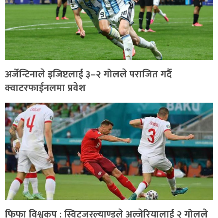
अर्जेन्टिनाले इजिप्टलाई ३–२ गोलले पराजित गर्दै
क्वाटरफाईनलमा प्रवेश
फिफा विश्वकप : स्विटजरल्याण्डले अल्जेरियालाई २ गोलले