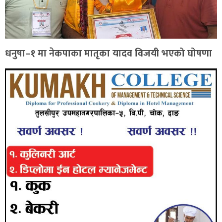
धनुषा–१ मा नेकपाका मातृका यादव विजयी भएको घोषणा