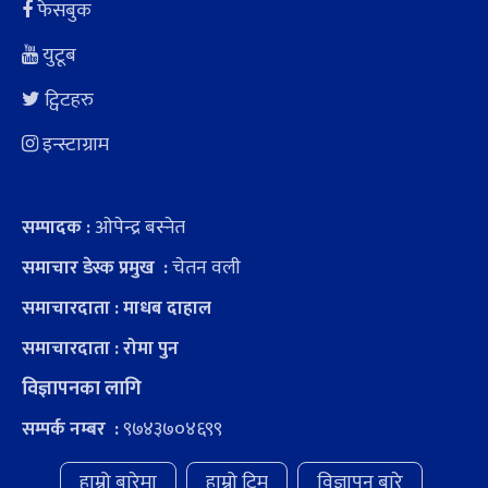
फेसबुक
युटूब
ट्विटहरु
इन्स्टाग्राम
ओपेन्द्र बस्नेत
सम्पादक :
चेतन वली
समाचार डेस्क प्रमुख :
समाचारदाता : माधब दाहाल
समाचारदाता : रोमा पुन
विज्ञापनका लागि
९७४३७०४६९९
सम्पर्क नम्बर :
हाम्रो बारेमा
हाम्रो टिम
विज्ञापन बारे