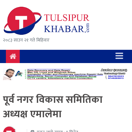
समाचार
राजनीति
सुरक्षा/
२०८३ साउन २१ गते बिहिवार
अपराध
दुर्घटना
विचार
विकास
पूर्व नगर विकास समितिका
अर्थ
अध्यक्ष एमालेमा
संवाद
मनोरञ्जन