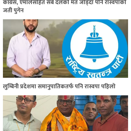
कांग्रेस, एमालेसहित सबै दलको मत जोड्दा पनि रास्वपाको
जती पुगेन
लुम्बिनी प्रदेशमा समानुपातिकतर्फ पनि रास्वपा पहिलो