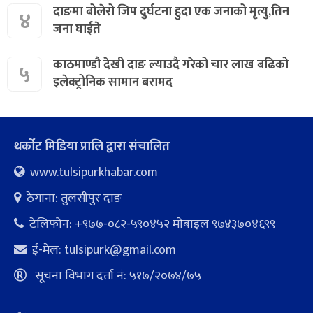
दाङमा बोलेरो जिप दुर्घटना हुदा एक जनाको मृत्यु,तिन
४
जना घाईते
काठमाण्डौ देखी दाङ ल्याउदै गरेको चार लाख बढिको
५
इलेक्ट्रोनिक सामान बरामद
थर्कोट मिडिया प्रालि द्वारा संचालित
www.tulsipurkhabar.com
ठेगाना: तुलसीपुर दाङ
टेलिफोन: +९७७-०८२-५९०४५२ माेबाइल ९७४३७०४६९९
ई-मेल:
tulsipurk@gmail.com
सूचना विभाग दर्ता नं: ५१७/२०७४/७५