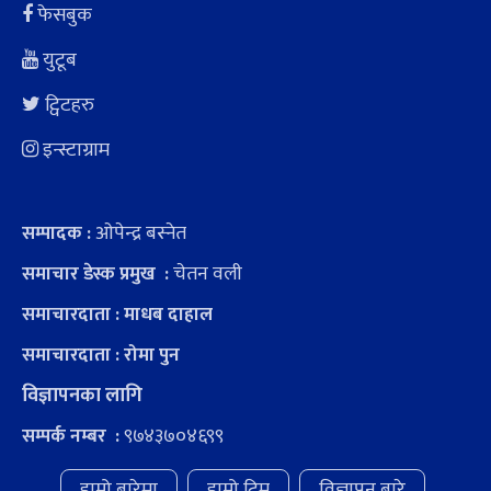
फेसबुक
युटूब
ट्विटहरु
इन्स्टाग्राम
ओपेन्द्र बस्नेत
सम्पादक :
चेतन वली
समाचार डेस्क प्रमुख :
समाचारदाता : माधब दाहाल
समाचारदाता : रोमा पुन
विज्ञापनका लागि
९७४३७०४६९९
सम्पर्क नम्बर :
हाम्रो बारेमा
हाम्रो टिम
विज्ञापन बारे