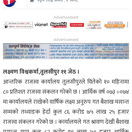
पढ्न लाग्ने समय : २ मिनेट
थप
लक्ष्मण विश्वकर्मा,तुलसीपुर ११ जेठ ।
आन्तरिक राजस्व कार्यालय तुलसीपुरले वितेको १० महिनामा
८० प्रतिशत राजस्व संकलन गरेको छ । आर्थिक वर्ष ०७३ ÷०७४
मा कार्यालयले राखेको वार्षिक लक्ष्य अनुरुप गत बैशाख मसान्त
सम्मको तथ्याङक हेर्दा कुल ८६ करोड ७५ लाख २५ हजार
राजस्व संकलन गरेको छ । कार्यालयले गत श्रावण देखी बैशाख
मसान्त सम्म कुल ८२ करोड ९४ लाख ५० हजार आर्थिक