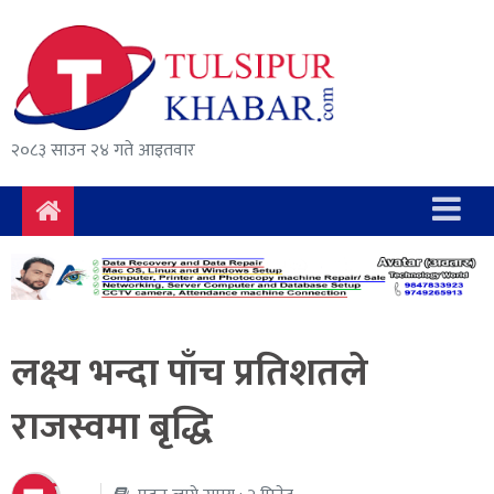
समाचार
राजनीति
सुरक्षा/
२०८३ साउन २४ गते आइतवार
अपराध
दुर्घटना
विचार
विकास
लक्ष्य भन्दा पाँच प्रतिशतले
अर्थ
राजस्वमा बृद्धि
संवाद
मनोरञ्जन