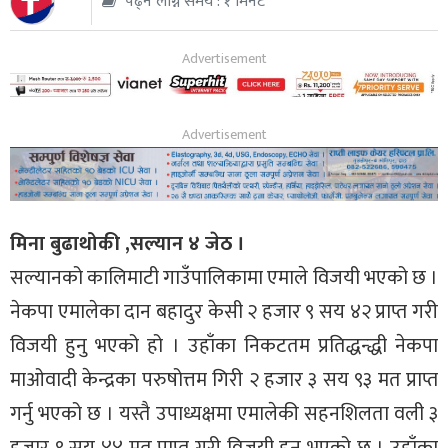
पढ्न लाग्ने समय : १ मिनेट
थप
मिना बुढाथोकी ,सल्यान ४ जेठ ।
सल्यानको कालिमाटी गाउँपालिकामा एमाले विजयी भएको छ ।
नेकपा एमालेका दान बहादुर केसी २ हजार ९ सय ४२ प्राप्त गरी
विजयी हुनु भएको हो । उहाँका निकटतम प्रतिद्धन्द्धी नेकपा
माओवादी केन्द्रका परुषोत्तम गिरी २ हजार ३ सय ९३ मत प्राप्त
गर्नु भएको छ । यस्तै उपाध्यक्षमा एमालेकी सहनशिलता वली ३
हजार ९ सय ४४ मत प्राप्त गरी विजयी हुनु भएको छ । उहाँका