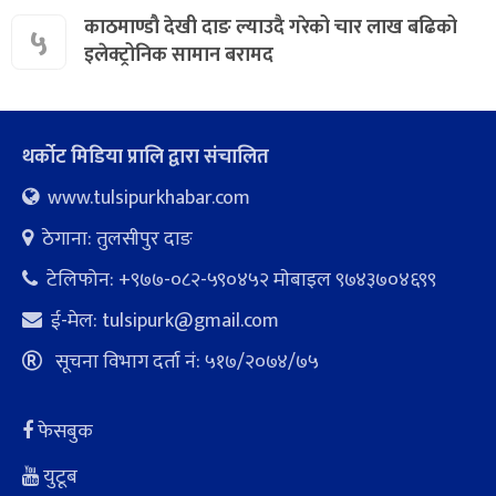
काठमाण्डौ देखी दाङ ल्याउदै गरेको चार लाख बढिको
५
इलेक्ट्रोनिक सामान बरामद
थर्कोट मिडिया प्रालि द्वारा संचालित
www.tulsipurkhabar.com
ठेगाना: तुलसीपुर दाङ
टेलिफोन: +९७७-०८२-५९०४५२ माेबाइल ९७४३७०४६९९
ई-मेल:
tulsipurk@gmail.com
सूचना विभाग दर्ता नं: ५१७/२०७४/७५
फेसबुक
युटूब