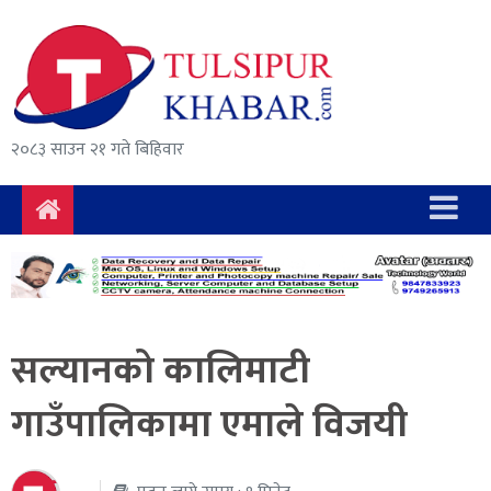
समाचार
राजनीति
सुरक्षा/
२०८३ साउन २१ गते बिहिवार
अपराध
दुर्घटना
विचार
विकास
सल्यानको कालिमाटी
अर्थ
गाउँपालिकामा एमाले विजयी
संवाद
मनोरञ्जन