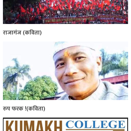
राजागंज (कविता)
रुप फरक !(कविता)