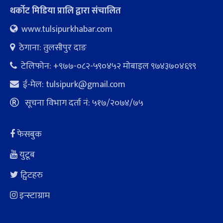
थर्कोट मिडिया प्रालि द्वारा संचालित
www.tulsipurkhabar.com
ठेगाना: तुलसीपुर दाङ
टेलिफोन: +९७७-०८२-५९०४५२ माेबाइल ९७४३७०४६९९
ई-मेल:
tulsipurk@gmail.com
सूचना विभाग दर्ता नं: ५१७/२०७४/७५
फेसबुक
युटूब
ट्विटहरु
इन्स्टाग्राम