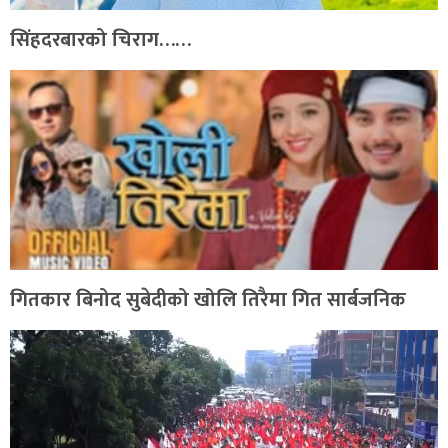
सिंहदरबारको चिराग……
गितकार बिनोद सुबेदीको खोलि तिरैमा गित सार्बजनिक