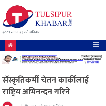
समाचार
राजनीति
सुरक्षा/
२०८३ साउन २३ गते शनिवार
अपराध
दुर्घटना
विचार
विकास
सँस्कृतिकर्मी चेतन कार्कीलाई
अर्थ
राष्ट्रिय अभिनन्दन गरिने
संवाद
मनोरञ्जन