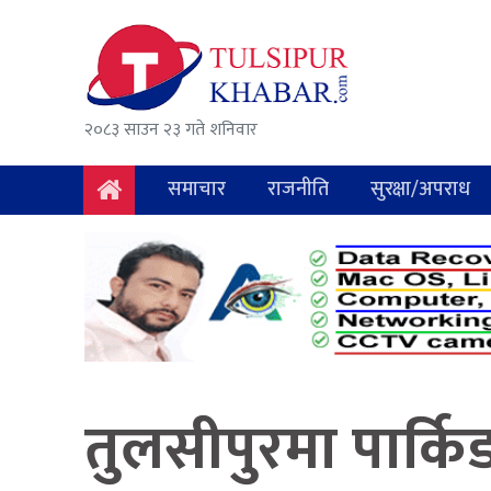
समाचार
राजनीति
२०८३ साउन २३ गते शनिवार
सुरक्षा/
अपराध
समाचार
राजनीति
सुरक्षा/अपराध
दुर्घटना
विचार
विकास
अर्थ
तुलसीपुरमा पार्क
संवाद
मनोरञ्जन