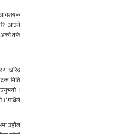
र्न आवशयक
परि आउने
र्को तर्फ
ारण खरिद
पटक मिति
ाउनुभयो ।
’ पार्धेले
मा उहाँले