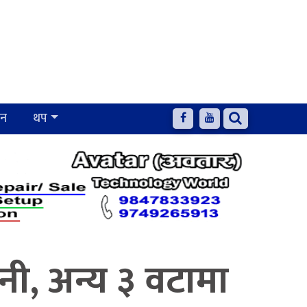
जन
थप
नी, अन्य ३ वटामा