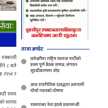
ताजा अपडेट
झ एक्कासी
छत्रेश्वरीमा राष्ट्रिय स्वतन्त्र पार्टीको
प्रथम पूर्ण बैठक सम्पन्न, संगठन
ौने ८ बजे
सुदृढीकरणमा जोड
१ख २९५१ र
आठ राजनितिक दलद्धारा अग्रगामी
मोर्चा गठनको घोषणा
 केही समय
ँको भागमा
रास्वपाका नेता झाले प्रधानमन्त्री