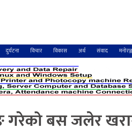
दुर्घटना
विचार
विकास
अर्थ
संवाद
मनोरञ्
िङ गरेको बस जलेर खरा