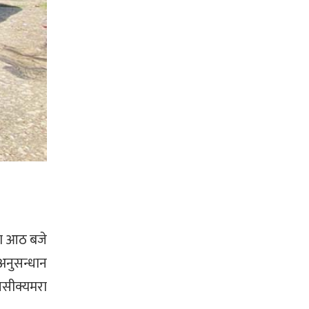
वा आठ बजे
अनुसन्धान
िसीक्यमरा