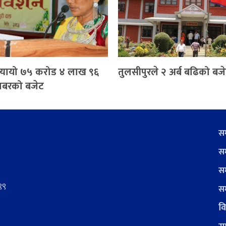
 ल्यायो ७५ करोड ४ लाख ९६
तुलसीपुरले २ अर्ब बढिको बजेट
ाबरको बजेट
सम
सम
सम
९९
सम
वि