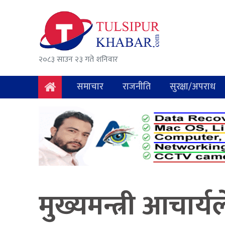
समाचार
राजनीति
२०८३ साउन २३ गते शनिवार
सुरक्षा/
अपराध
समाचार
राजनीति
सुरक्षा/अपराध
दुर्घटना
विचार
विकास
अर्थ
मुख्यमन्त्री आचार्य
संवाद
मनोरञ्जन