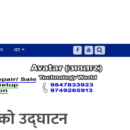
जन
थप
न्टको उद्घाटन