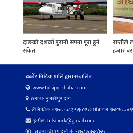
दाङको दशकौँ पुरानो सपना पूरा हुने
राप्तीले
संकेत
हजार बर
थर्कोट मिडिया प्रालि द्वारा संचालित
www.tulsipurkhabar.com
ठेगाना: तुलसीपुर दाङ
टेलिफोन: +९७७-०८२-५९०४५२ माेबाइल ९७४३७०४६
ई-मेल:
tulsipurk@gmail.com
सूचना विभाग दर्ता नं: ५१७/२०७४/७५