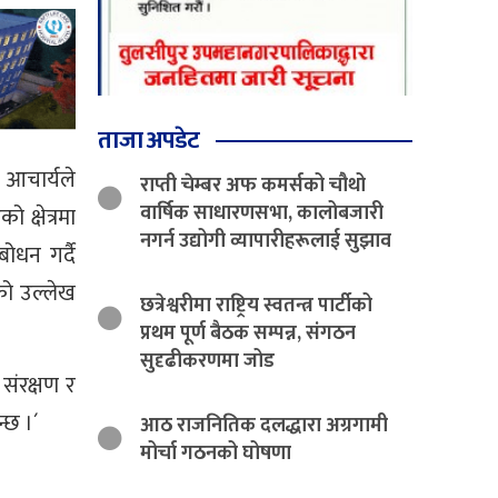
ताजा अपडेट
ण आचार्यले
राप्ती चेम्बर अफ कमर्सको चौथो
वार्षिक साधारणसभा, कालोबजारी
क्षेत्रमा
नगर्न उद्योगी व्यापारीहरूलाई सुझाव
ोधन गर्दै
ेको उल्लेख
छत्रेश्वरीमा राष्ट्रिय स्वतन्त्र पार्टीको
प्रथम पूर्ण बैठक सम्पन्न, संगठन
सुदृढीकरणमा जोड
 संरक्षण र
्छ ।´
आठ राजनितिक दलद्धारा अग्रगामी
मोर्चा गठनको घोषणा